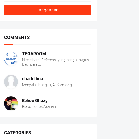
COMMENTS
TEGAROOM
Nice share! Referensi yang sangat bagus
bagi para ...
duadelima
Menyala abangku, A. Klentong
Echoe Ghâzy
Bravo Polres Asahan
CATEGORIES