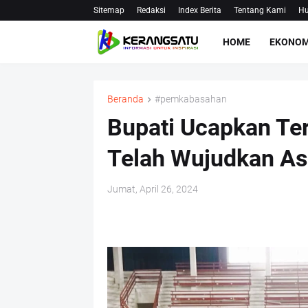
Sitemap
Redaksi
Index Berita
Tentang Kami
Hu
HOME
EKONOM
Beranda
#pemkabasahan
Bupati Ucapkan Te
Telah Wujudkan As
Jumat, April 26, 2024