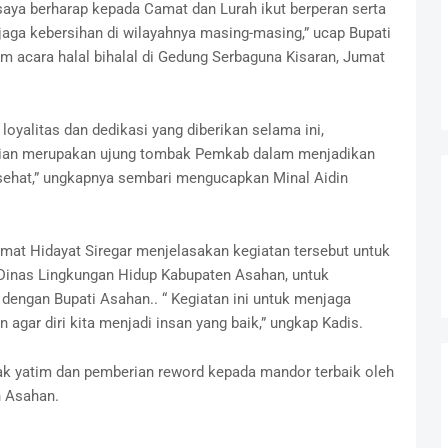
 saya berharap kepada Camat dan Lurah ikut berperan serta
ga kebersihan di wilayahnya masing-masing,” ucap Bupati
m acara halal bihalal di Gedung Serbaguna Kisaran, Jumat
oyalitas dan dedikasi yang diberikan selama ini,
alian merupakan ujung tombak Pemkab dalam menjadikan
 sehat,” ungkapnya sembari mengucapkan Minal Aidin
mat Hidayat Siregar menjelasakan kegiatan tersebut untuk
r Dinas Lingkungan Hidup Kabupaten Asahan, untuk
engan Bupati Asahan.. “ Kegiatan ini untuk menjaga
agar diri kita menjadi insan yang baik,” ungkap Kadis.
ak yatim dan pemberian reword kepada mandor terbaik oleh
 Asahan.