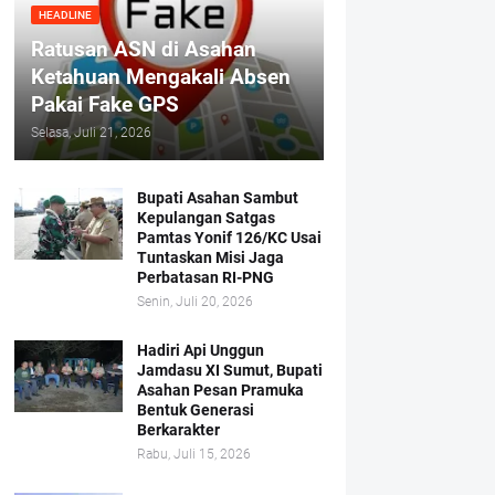
HEADLINE
Ratusan ASN di Asahan
Ketahuan Mengakali Absen
Pakai Fake GPS
Selasa, Juli 21, 2026
Bupati Asahan Sambut
Kepulangan Satgas
Pamtas Yonif 126/KC Usai
Tuntaskan Misi Jaga
Perbatasan RI-PNG
Senin, Juli 20, 2026
Hadiri Api Unggun
Jamdasu XI Sumut, Bupati
Asahan Pesan Pramuka
Bentuk Generasi
Berkarakter
Rabu, Juli 15, 2026