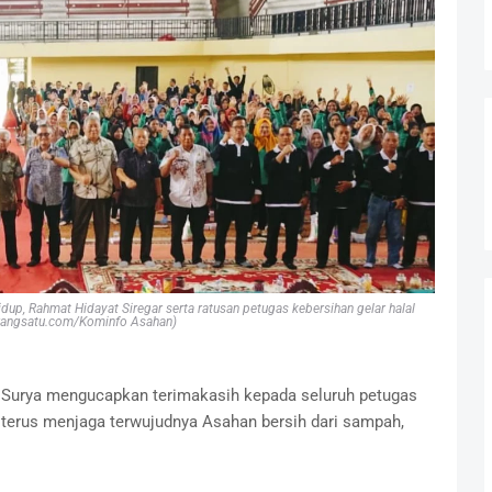
up, Rahmat Hidayat Siregar serta ratusan petugas kebersihan gelar halal
erangsatu.com/Kominfo Asahan)
 Surya mengucapkan terimakasih kepada seluruh petugas
 terus menjaga terwujudnya Asahan bersih dari sampah,