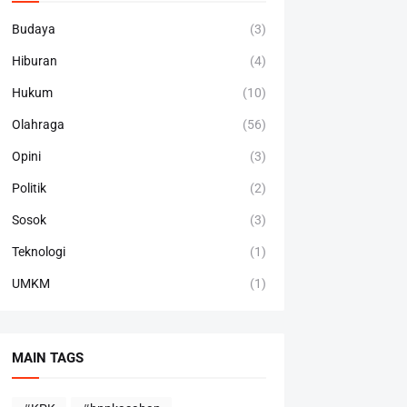
Budaya
(3)
Hiburan
(4)
Hukum
(10)
Olahraga
(56)
Opini
(3)
Politik
(2)
Sosok
(3)
Teknologi
(1)
UMKM
(1)
MAIN TAGS