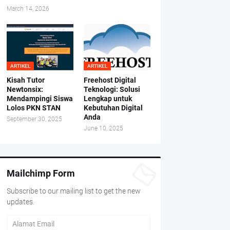
March 14, 2026
ARTIKEL
ARTIKEL
Kisah Tutor
Freehost Digital
Newtonsix:
Teknologi: Solusi
Mendampingi Siswa
Lengkap untuk
Lolos PKN STAN
Kebutuhan Digital
Anda
September 30, 2025
June 10, 2025
Mailchimp Form
Subscribe to our mailing list to get the new
updates.