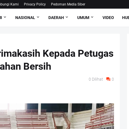
bungi Kami
Privacy Policy
Pedoman Media Siber
I
NASIONAL
DAERAH
UMUM
VIDEO
HUB
rimakasih Kepada Petugas
ahan Bersih
0
Dilihat
0