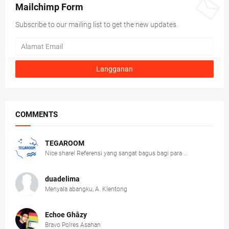
Mailchimp Form
Subscribe to our mailing list to get the new updates.
COMMENTS
TEGAROOM
Nice share! Referensi yang sangat bagus bagi para ...
duadelima
Menyala abangku, A. Klentong
Echoe Ghâzy
Bravo Polres Asahan