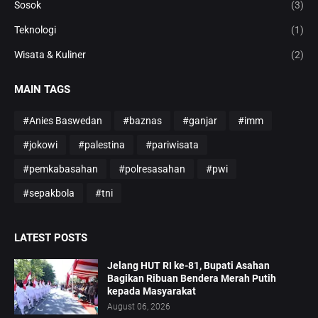
Sosok
(3)
Teknologi
(1)
Wisata & Kuliner
(2)
MAIN TAGS
#Anies Baswedan
#baznas
#ganjar
#imm
#jokowi
#palestina
#pariwisata
#pemkabasahan
#polresasahan
#pwi
#sepakbola
#tni
LATEST POSTS
Jelang HUT RI ke-81, Bupati Asahan
Bagikan Ribuan Bendera Merah Putih
kepada Masyarakat
August 06, 2026