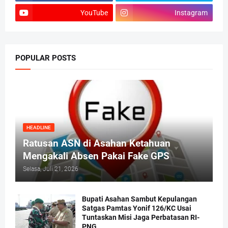
YouTube
Instagram
POPULAR POSTS
HEADLINE
Ratusan ASN di Asahan Ketahuan
Mengakali Absen Pakai Fake GPS
Selasa, Juli 21, 2026
Bupati Asahan Sambut Kepulangan
Satgas Pamtas Yonif 126/KC Usai
Tuntaskan Misi Jaga Perbatasan RI-
PNG