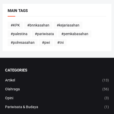
MAIN TAGS
#KPK
#bnnkasahan
#kejariasahan
#palestina
#pariwisata
#pemkabasahan
#polresasahan
#pwi
#tni
CATEGORIES
Artikel
(13)
Olahraga
(56)
Opini
(3)
Pariwisata & Budaya
(1)