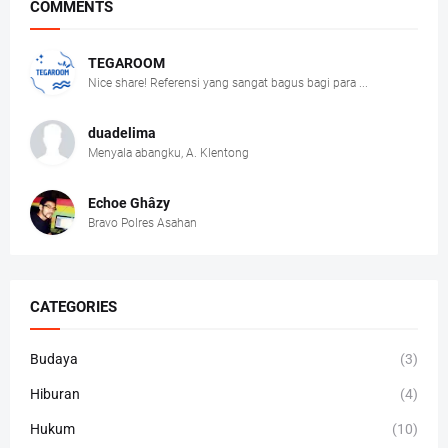
COMMENTS
TEGAROOM
Nice share! Referensi yang sangat bagus bagi para ...
duadelima
Menyala abangku, A. Klentong
Echoe Ghâzy
Bravo Polres Asahan
CATEGORIES
Budaya
(3)
Hiburan
(4)
Hukum
(10)