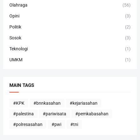
Olahraga
(56)
Opini
(3)
Politik
(2)
Sosok
(3)
Teknologi
(1)
UMKM
(1)
MAIN TAGS
#KPK
#bnnkasahan
#kejariasahan
#palestina
#pariwisata
#pemkabasahan
#polresasahan
#pwi
#tni