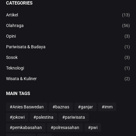
CATEGORIES
Artikel
(13)
Olahraga
(56)
Opini
(3)
Pariwisata & Budaya
(1)
Sosok
(3)
Teknologi
(1)
Wisata & Kuliner
(2)
MAIN TAGS
#Anies Baswedan
#baznas
#ganjar
#imm
#jokowi
#palestina
#pariwisata
#pemkabasahan
#polresasahan
#pwi