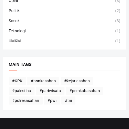
Opini
(3)
Politik
(2)
Sosok
(3)
Teknologi
(1)
UMKM
(1)
MAIN TAGS
#KPK
#bnnkasahan
#kejariasahan
#palestina
#pariwisata
#pemkabasahan
#polresasahan
#pwi
#tni