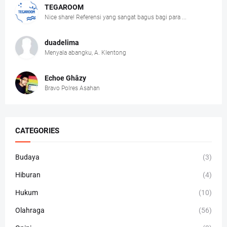
TEGAROOM
Nice share! Referensi yang sangat bagus bagi para ...
duadelima
Menyala abangku, A. Klentong
Echoe Ghâzy
Bravo Polres Asahan
CATEGORIES
Budaya
(3)
Hiburan
(4)
Hukum
(10)
Olahraga
(56)