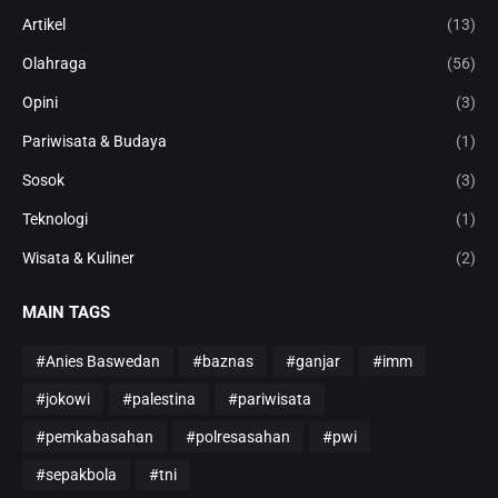
Artikel
(13)
Olahraga
(56)
Opini
(3)
Pariwisata & Budaya
(1)
Sosok
(3)
Teknologi
(1)
Wisata & Kuliner
(2)
MAIN TAGS
#Anies Baswedan
#baznas
#ganjar
#imm
#jokowi
#palestina
#pariwisata
#pemkabasahan
#polresasahan
#pwi
#sepakbola
#tni