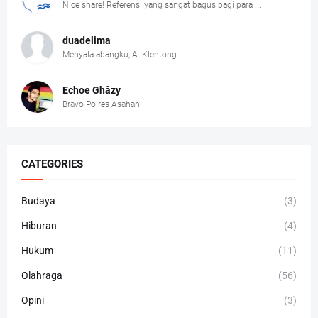
Nice share! Referensi yang sangat bagus bagi para ...
duadelima
Menyala abangku, A. Klentong
Echoe Ghâzy
Bravo Polres Asahan
CATEGORIES
Budaya
(3)
Hiburan
(4)
Hukum
(11)
Olahraga
(56)
Opini
(3)