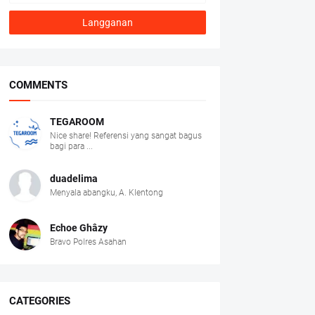
COMMENTS
TEGAROOM
Nice share! Referensi yang sangat bagus
bagi para ...
duadelima
Menyala abangku, A. Klentong
Echoe Ghâzy
Bravo Polres Asahan
CATEGORIES