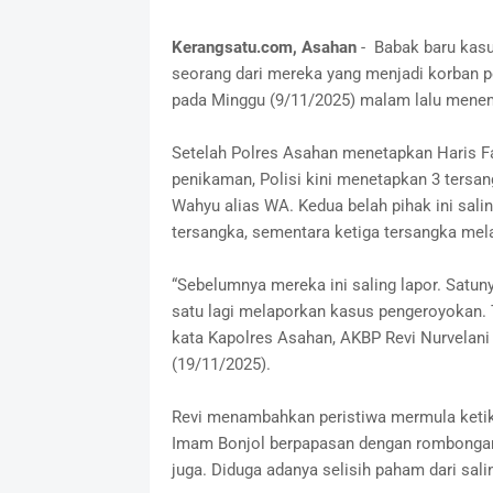
Kerangsatu.com, Asahan
- Babak baru kasu
seorang dari mereka yang menjadi korban p
pada Minggu (9/11/2025) malam lalu menemu
Setelah Polres Asahan menetapkan Haris Fa
penikaman, Polisi kini menetapkan 3 tersan
Wahyu alias WA. Kedua belah pihak ini sali
tersangka, sementara ketiga tersangka me
“Sebelumnya mereka ini saling lapor. Satu
satu lagi melaporkan kasus pengeroyokan. T
kata Kapolres Asahan, AKBP Revi Nurvelan
(19/11/2025).
Revi menambahkan peristiwa mermula ketika
Imam Bonjol berpapasan dengan rombongan
juga. Diduga adanya selisih paham dari salin