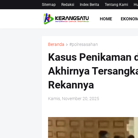
Sitemap
Redaksi
Index Berita
Tentang Kami
Hu
HOME
EKONOM
Beranda
#polresasahan
Kasus Penikaman di
Akhirnya Tersangk
Rekannya
Kamis, November 20, 2025