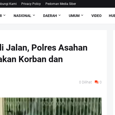
bungi Kami
Privacy Policy
Pedoman Media Siber
I
NASIONAL
DAERAH
UMUM
VIDEO
HUB
 Jalan, Polres Asahan
akan Korban dan
0
Dilihat
0