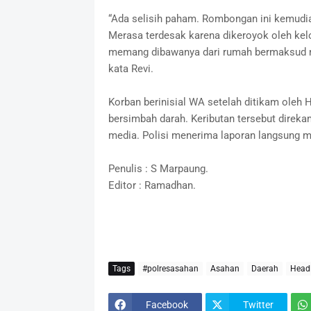
“Ada selisih paham. Rombongan ini kemudia
Merasa terdesak karena dikeroyok oleh kel
memang dibawanya dari rumah bermaksud me
kata Revi.
Korban berinisial WA setelah ditikam oleh 
bersimbah darah. Keributan tersebut direkam
media. Polisi menerima laporan langsung
Penulis : S Marpaung.
Editor : Ramadhan.
Tags
#polresasahan
Asahan
Daerah
Headl
Facebook
Twitter