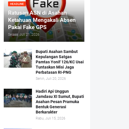
HEADLINE
Ratusan ASN di Asahan
Ketahuan Mengakali Absen
Pakai Fake GPS
Selasa, Juli 21, 2026
Bupati Asahan Sambut
Kepulangan Satgas
Pamtas Yonif 126/KC Usai
Tuntaskan Misi Jaga
Perbatasan RI-PNG
Senin, Juli 20, 2026
Hadiri Api Unggun
Jamdasu XI Sumut, Bupati
Asahan Pesan Pramuka
Bentuk Generasi
Berkarakter
Rabu, Juli 15, 2026