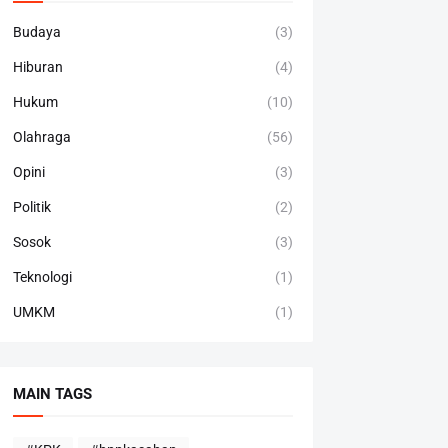
Budaya
(3)
Hiburan
(4)
Hukum
(10)
Olahraga
(56)
Opini
(3)
Politik
(2)
Sosok
(3)
Teknologi
(1)
UMKM
(1)
MAIN TAGS