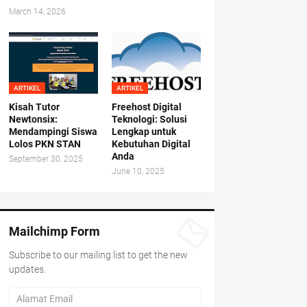
March 14, 2026
ARTIKEL
ARTIKEL
Kisah Tutor
Freehost Digital
Newtonsix:
Teknologi: Solusi
Mendampingi Siswa
Lengkap untuk
Lolos PKN STAN
Kebutuhan Digital
Anda
September 30, 2025
June 10, 2025
Mailchimp Form
Subscribe to our mailing list to get the new
updates.