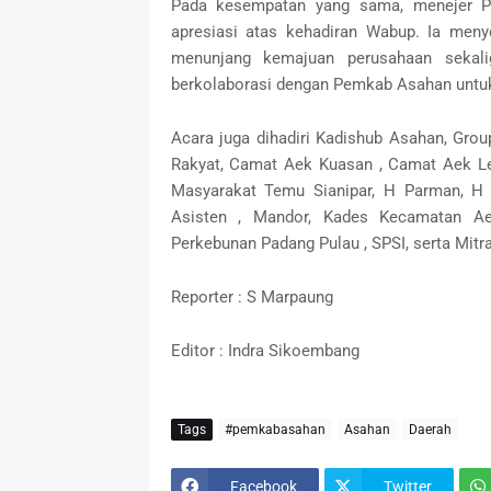
Pada kesempatan yang sama, menejer P
apresiasi atas kehadiran Wabup. Ia meny
menunjang kemajuan perusahaan sekali
berkolaborasi dengan Pemkab Asahan untu
Acara juga dihadiri Kadishub Asahan, Gro
Rakyat, Camat Aek Kuasan , Camat Aek Le
Masyarakat Temu Sianipar, H Parman, H
Asisten , Mandor, Kades Kecamatan A
Perkebunan Padang Pulau , SPSI, serta Mitr
Reporter : S Marpaung
Editor : Indra Sikoembang
Tags
#pemkabasahan
Asahan
Daerah
Facebook
Twitter