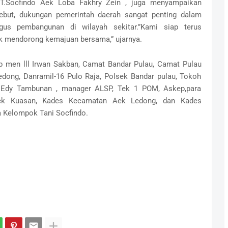
T.Socfindo Aek Loba Fakhry Zein , juga menyampaikan
ebut, dukungan pemerintah daerah sangat penting dalam
gus pembangunan di wilayah sekitar.”Kami siap terus
k mendorong kemajuan bersama,” ujarnya.
up men lll Irwan Sakban, Camat Bandar Pulau, Camat Pulau
dong, Danramil-16 Pulo Raja, Polsek Bandar pulau, Tokoh
 Edy Tambunan , manager ALSP, Tek 1 POM, Askep,para
ek Kuasan, Kades Kecamatan Aek Ledong, dan Kades
a Kelompok Tani Socfindo.