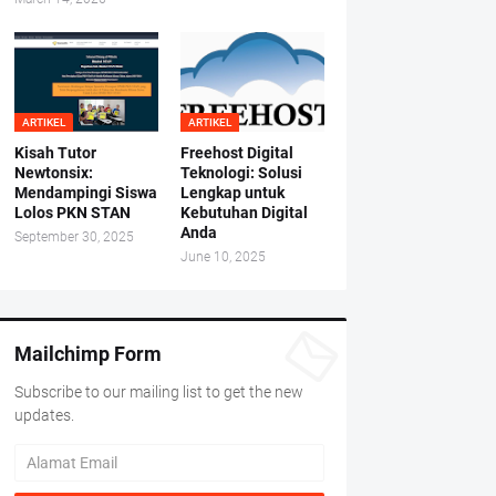
ARTIKEL
ARTIKEL
Kisah Tutor
Freehost Digital
Newtonsix:
Teknologi: Solusi
Mendampingi Siswa
Lengkap untuk
Lolos PKN STAN
Kebutuhan Digital
Anda
September 30, 2025
June 10, 2025
Mailchimp Form
Subscribe to our mailing list to get the new
updates.