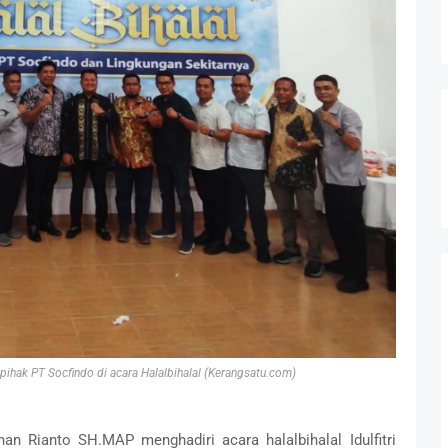
pihak PT Socfindo di acara Halalbihalal (Kerangsatu.com)
an Rianto SH.MAP menghadiri acara halalbihalal Idulfitri