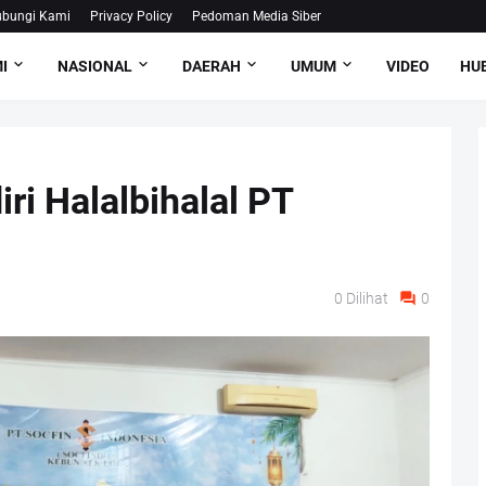
bungi Kami
Privacy Policy
Pedoman Media Siber
I
NASIONAL
DAERAH
UMUM
VIDEO
HUB
i Halalbihalal PT
0
Dilihat
0