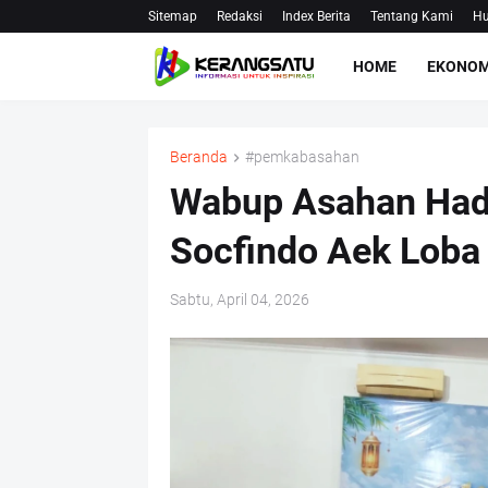
Sitemap
Redaksi
Index Berita
Tentang Kami
Hu
HOME
EKONOM
Beranda
#pemkabasahan
Wabup Asahan Hadir
Socfindo Aek Loba
Sabtu, April 04, 2026