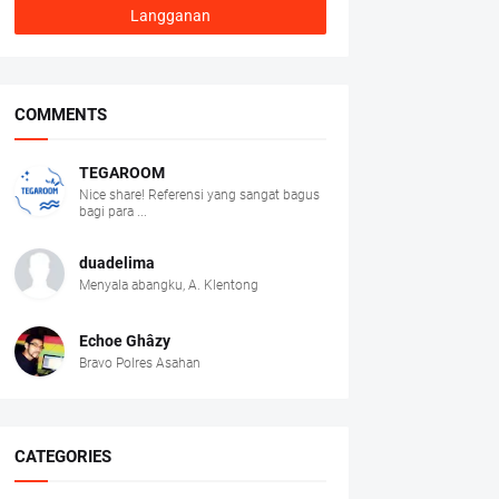
COMMENTS
TEGAROOM
Nice share! Referensi yang sangat bagus
bagi para ...
duadelima
Menyala abangku, A. Klentong
Echoe Ghâzy
Bravo Polres Asahan
CATEGORIES