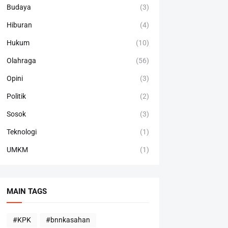
Budaya
(3)
Hiburan
(4)
Hukum
(10)
Olahraga
(56)
Opini
(3)
Politik
(2)
Sosok
(3)
Teknologi
(1)
UMKM
(1)
MAIN TAGS
#KPK
#bnnkasahan