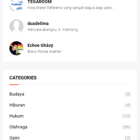
TEGAROOM
Nice share! Referensi yang sangat bagus bagi para ...
duadelima
Menyala abangku, A. Klentong
Echoe Ghâzy
Bravo Polres Asahan
CATEGORIES
Budaya
(3)
Hiburan
(4)
Hukum
(10)
Olahraga
(56)
Opini
(3)