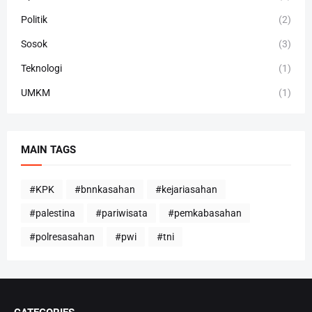
Politik
(2)
Sosok
(3)
Teknologi
(1)
UMKM
(1)
MAIN TAGS
#KPK
#bnnkasahan
#kejariasahan
#palestina
#pariwisata
#pemkabasahan
#polresasahan
#pwi
#tni