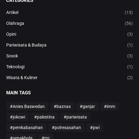
CATEGORIES
Artikel
(13)
Olahraga
(56)
Opini
(3)
Pariwisata & Budaya
(1)
Sosok
(3)
Teknologi
(1)
Wisata & Kuliner
(2)
MAIN TAGS
#Anies Baswedan
#baznas
#ganjar
#imm
#jokowi
#palestina
#pariwisata
#pemkabasahan
#polresasahan
#pwi
#sepakbola
#tni