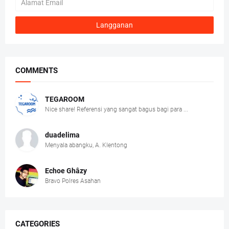
COMMENTS
TEGAROOM
Nice share! Referensi yang sangat bagus bagi para ...
duadelima
Menyala abangku, A. Klentong
Echoe Ghâzy
Bravo Polres Asahan
CATEGORIES