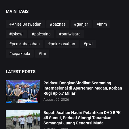
MAIN TAGS
#Anies Baswedan
#baznas
#ganjar
#imm
#jokowi
#palestina
#pariwisata
#pemkabasahan
#polresasahan
#pwi
#sepakbola
#tni
LATEST POSTS
Poldasu Bongkar Sindikat Scamming
Internasional di Apartemen Medan, Korban
Rugi Rp 6,7 Miliar
August 06, 2026
Bupati Asahan Hadiri Pelantikan DHD BPK
45 Sumut, Perkuat Sinergi Tanamkan
Semangat Juang Generasi Muda