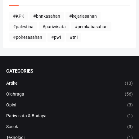
#KPK
#bnnkasahan
#kejariasahan
#palestina
#pariwisata
#pemkabasahan
#polresasahan
#pwi
#tni
CATEGORIES
Artikel
(13)
Olahraga
(56)
Opini
(3)
Pariwisata & Budaya
(1)
Sosok
(3)
Teknologi
(1)