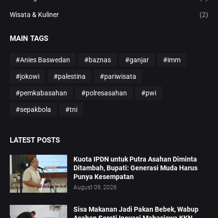
Wisata & Kuliner
(2)
MAIN TAGS
#Anies Baswedan
#baznas
#ganjar
#imm
#jokowi
#palestina
#pariwisata
#pemkabasahan
#polresasahan
#pwi
#sepakbola
#tni
LATEST POSTS
Kuota IPDN untuk Putra Asahan Diminta
Ditambah, Bupati: Generasi Muda Harus
Punya Kesempatan
August 09, 2026
Sisa Makanan Jadi Pakan Bebek, Wabup