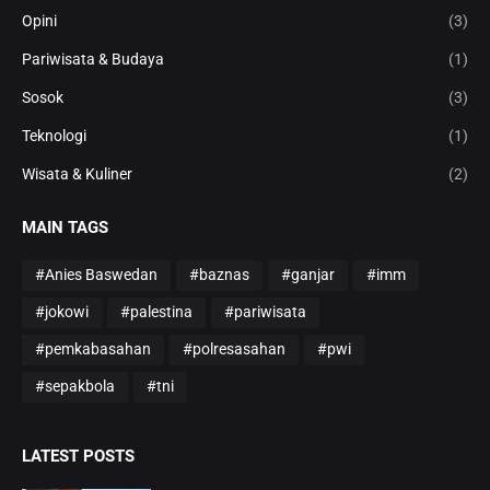
Opini
(3)
Pariwisata & Budaya
(1)
Sosok
(3)
Teknologi
(1)
Wisata & Kuliner
(2)
MAIN TAGS
#Anies Baswedan
#baznas
#ganjar
#imm
#jokowi
#palestina
#pariwisata
#pemkabasahan
#polresasahan
#pwi
#sepakbola
#tni
LATEST POSTS