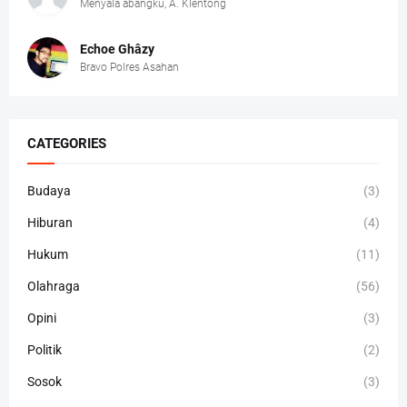
Menyala abangku, A. Klentong
Echoe Ghâzy
Bravo Polres Asahan
CATEGORIES
Budaya
(3)
Hiburan
(4)
Hukum
(11)
Olahraga
(56)
Opini
(3)
Politik
(2)
Sosok
(3)