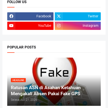
FOLLOW US
Facebook
Twitter
YouTube
Instagram
POPULAR POSTS
HEADLINE
Ratusan ASN di Asahan Ketahuan
Mengakali Absen Pakai Fake GPS
Selasa, Juli 21, 2026