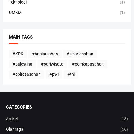
Teknologi
(1)
UMKM
(1)
MAIN TAGS
#KPK
#bnnkasahan
#kejariasahan
#palestina
#pariwisata
#pemkabasahan
#polresasahan
#pwi
#tni
CATEGORIES
Artikel
(13)
Olahraga
(56)