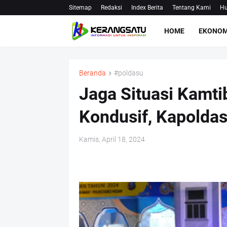
Sitemap
Redaksi
Index Berita
Tentang Kami
Hu
HOME
EKONOM
Beranda
#poldasu
Jaga Situasi Kamti
Kondusif, Kapoldas
Kamis, April 18, 2024