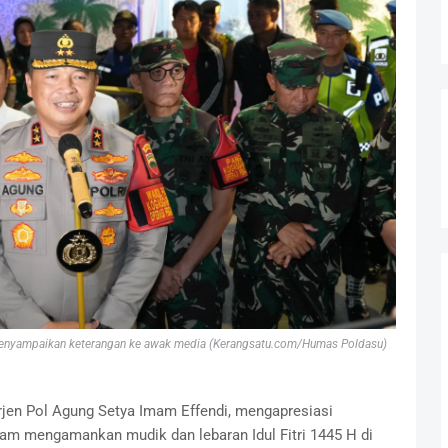
 menyampaikan keterangan ke awak media (Kerangsatu.com/Humas Poldasu)
rjen Pol Agung Setya Imam Effendi, mengapresiasi
am mengamankan mudik dan lebaran Idul Fitri 1445 H di