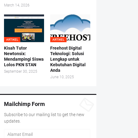
March 14, 2026
ARTIKEL
ARTIKEL
Kisah Tutor
Freehost Digital
Newtonsix:
Teknologi: Solusi
Mendampingi Siswa
Lengkap untuk
Lolos PKN STAN
Kebutuhan Digital
Anda
September 30, 2025
June 10, 2025
Mailchimp Form
Subscribe to our mailing list to get the new
updates.