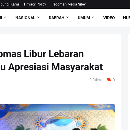
bungi Kami
Privacy Policy
Pedoman Media Siber
I
NASIONAL
DAERAH
UMUM
VIDEO
HUB
bmas Libur Lebaran
u Apresiasi Masyarakat
0
Dilihat
0