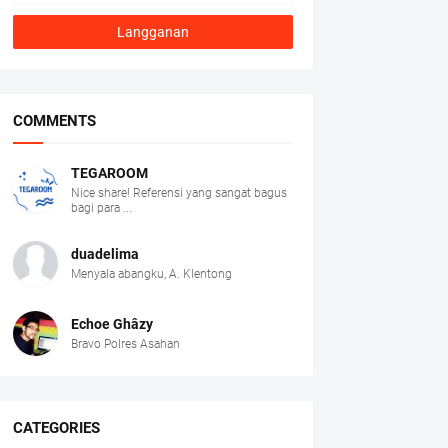
COMMENTS
TEGAROOM
Nice share! Referensi yang sangat bagus
bagi para ...
duadelima
Menyala abangku, A. Klentong
Echoe Ghâzy
Bravo Polres Asahan
CATEGORIES