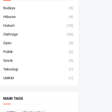
Budaya
(3)
Hiburan
(4)
Hukum
(10)
Olahraga
(56)
Opini
(3)
Politik
(2)
Sosok
(3)
Teknologi
(1)
UMKM
(1)
MAIN TAGS