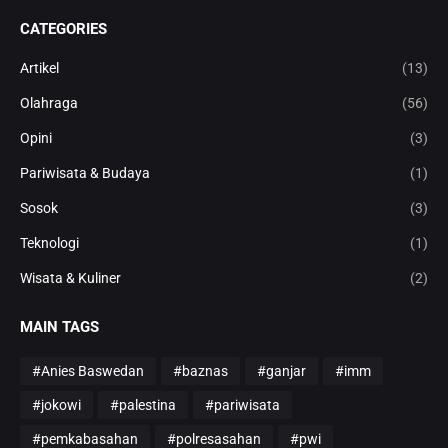
CATEGORIES
Artikel
(13)
Olahraga
(56)
Opini
(3)
Pariwisata & Budaya
(1)
Sosok
(3)
Teknologi
(1)
Wisata & Kuliner
(2)
MAIN TAGS
#Anies Baswedan
#baznas
#ganjar
#imm
#jokowi
#palestina
#pariwisata
#pemkabasahan
#polresasahan
#pwi