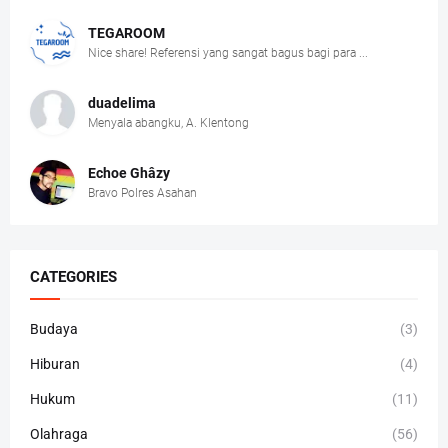
TEGAROOM
Nice share! Referensi yang sangat bagus bagi para ...
duadelima
Menyala abangku, A. Klentong
Echoe Ghâzy
Bravo Polres Asahan
CATEGORIES
Budaya
(3)
Hiburan
(4)
Hukum
(11)
Olahraga
(56)