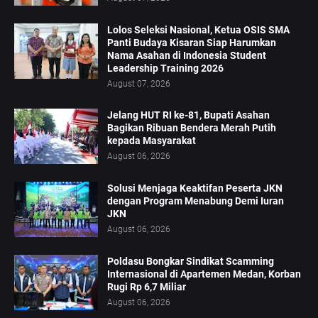
Lolos Seleksi Nasional, Ketua OSIS SMA
Panti Budaya Kisaran Siap Harumkan
Nama Asahan di Indonesia Student
Leadership Training 2026
August 07, 2026
Jelang HUT RI ke-81, Bupati Asahan
Bagikan Ribuan Bendera Merah Putih
kepada Masyarakat
August 06, 2026
Solusi Menjaga Keaktifan Peserta JKN
dengan Program Menabung Demi Iuran
JKN
August 06, 2026
Poldasu Bongkar Sindikat Scamming
Internasional di Apartemen Medan, Korban
Rugi Rp 6,7 Miliar
August 06, 2026