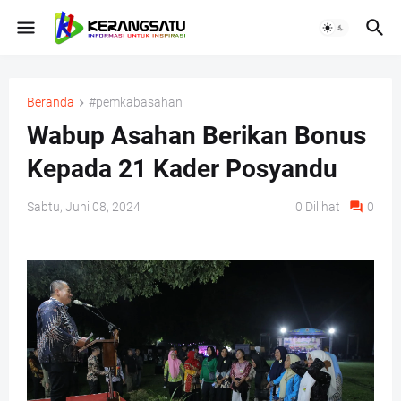
Beranda
#pemkabasahan
Wabup Asahan Berikan Bonus
Kepada 21 Kader Posyandu
Sabtu, Juni 08, 2024
0
Dilihat
0