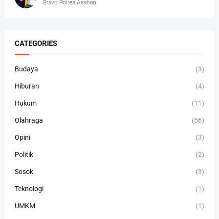
Bravo Polres Asahan
CATEGORIES
Budaya
(3)
Hiburan
(4)
Hukum
(11)
Olahraga
(56)
Opini
(3)
Politik
(2)
Sosok
(3)
Teknologi
(1)
UMKM
(1)