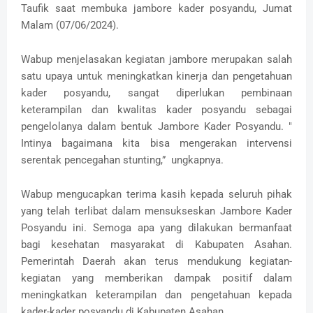
Taufik saat membuka jambore kader posyandu, Jumat
Malam (07/06/2024).
Wabup menjelasakan kegiatan jambore merupakan salah
satu upaya untuk meningkatkan kinerja dan pengetahuan
kader posyandu, sangat diperlukan pembinaan
keterampilan dan kwalitas kader posyandu sebagai
pengelolanya dalam bentuk Jambore Kader Posyandu. "
Intinya bagaimana kita bisa mengerakan intervensi
serentak pencegahan stunting,”
ungkapnya.
Wabup mengucapkan terima kasih kepada seluruh pihak
yang telah terlibat dalam mensukseskan Jambore Kader
Posyandu ini. Semoga apa yang dilakukan bermanfaat
bagi kesehatan masyarakat di Kabupaten Asahan.
Pemerintah Daerah akan terus mendukung kegiatan-
kegiatan yang memberikan dampak positif dalam
meningkatkan keterampilan dan pengetahuan kepada
kader-kader posyandu di Kabupaten Asahan.