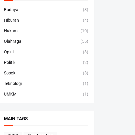
Budaya
(3)
Hiburan
(4)
Hukum
(10)
Olahraga
(56)
Opini
(3)
Politik
(2)
Sosok
(3)
Teknologi
(1)
UMKM
(1)
MAIN TAGS