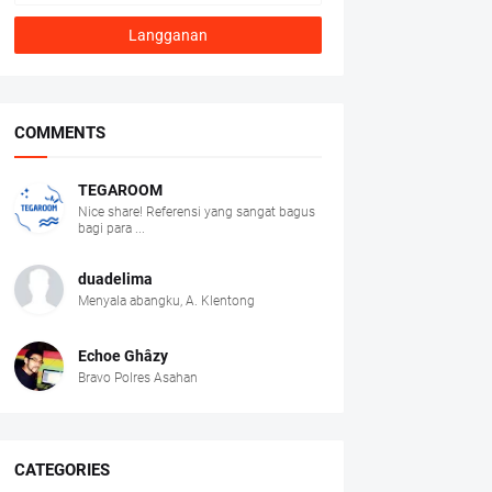
COMMENTS
TEGAROOM
Nice share! Referensi yang sangat bagus
bagi para ...
duadelima
Menyala abangku, A. Klentong
Echoe Ghâzy
Bravo Polres Asahan
CATEGORIES