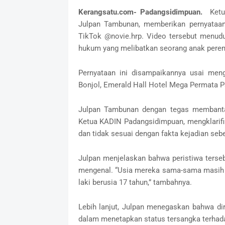
Kerangsatu.com- Padangsidimpuan.
Ketua
Julpan Tambunan, memberikan pernyataan
TikTok @novie.hrp. Video tersebut menudu
hukum yang melibatkan seorang anak perem
Pernyataan ini disampaikannya usai meng
Bonjol, Emerald Hall Hotel Mega Permata 
Julpan Tambunan dengan tegas membantah
Ketua KADIN Padangsidimpuan, mengklarifika
dan tidak sesuai dengan fakta kejadian seben
Julpan menjelaskan bahwa peristiwa terse
mengenal. “Usia mereka sama-sama masih d
laki berusia 17 tahun,” tambahnya.
Lebih lanjut, Julpan menegaskan bahwa dir
dalam menetapkan status tersangka terhad