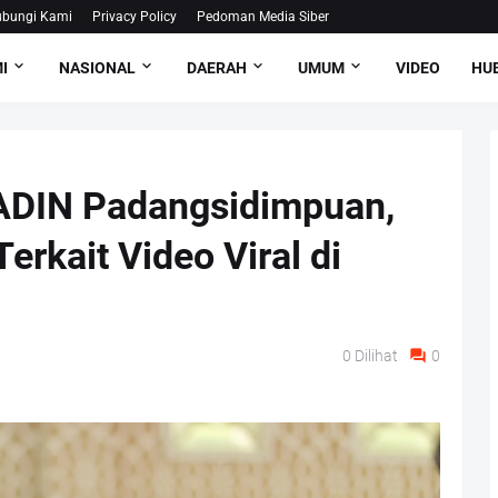
bungi Kami
Privacy Policy
Pedoman Media Siber
I
NASIONAL
DAERAH
UMUM
VIDEO
HUB
KADIN Padangsidimpuan,
rkait Video Viral di
0
Dilihat
0