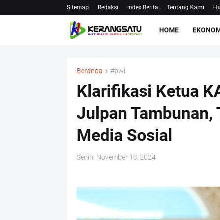
Sitemap
Redaksi
Index Berita
Tentang Kami
Hu
HOME
EKONOM
Beranda
#pwi
Klarifikasi Ketua 
Julpan Tambunan, Te
Media Sosial
Senin, November 18, 2024