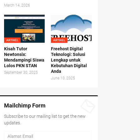
March 14, 2026
ARTIKEL
ARTIKEL
Kisah Tutor
Freehost Digital
Newtonsix:
Teknologi: Solusi
Mendampingi Siswa
Lengkap untuk
Lolos PKN STAN
Kebutuhan Digital
Anda
September 30, 2025
June 10, 2025
Mailchimp Form
Subscribe to our mailing list to get the new
updates.