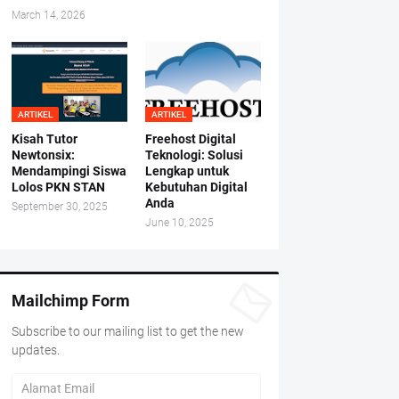
March 14, 2026
ARTIKEL
ARTIKEL
Kisah Tutor
Freehost Digital
Newtonsix:
Teknologi: Solusi
Mendampingi Siswa
Lengkap untuk
Lolos PKN STAN
Kebutuhan Digital
Anda
September 30, 2025
June 10, 2025
Mailchimp Form
Subscribe to our mailing list to get the new
updates.