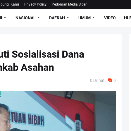
bungi Kami
Privacy Policy
Pedoman Media Siber
I
NASIONAL
DAERAH
UMUM
VIDEO
HUB
ti Sosialisasi Dana
mkab Asahan
0
Dilihat
0