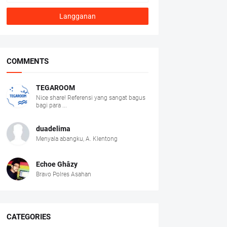
COMMENTS
TEGAROOM
Nice share! Referensi yang sangat bagus
bagi para ...
duadelima
Menyala abangku, A. Klentong
Echoe Ghâzy
Bravo Polres Asahan
CATEGORIES