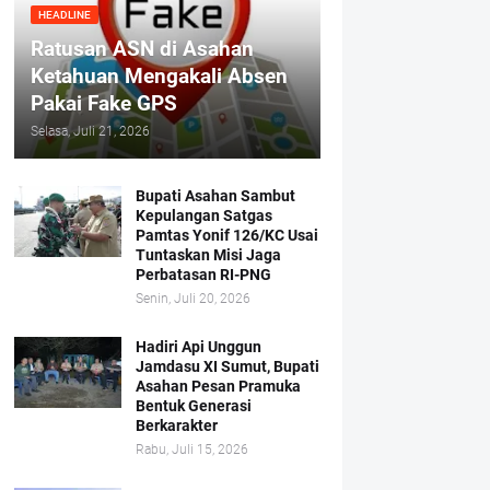
HEADLINE
Ratusan ASN di Asahan
Ketahuan Mengakali Absen
Pakai Fake GPS
Selasa, Juli 21, 2026
Bupati Asahan Sambut
Kepulangan Satgas
Pamtas Yonif 126/KC Usai
Tuntaskan Misi Jaga
Perbatasan RI-PNG
Senin, Juli 20, 2026
Hadiri Api Unggun
Jamdasu XI Sumut, Bupati
Asahan Pesan Pramuka
Bentuk Generasi
Berkarakter
Rabu, Juli 15, 2026