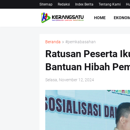
Sitemap
Redaksi
Index Berita
Tentang Kami
Hu
HOME
EKONOM
Beranda
#pemkabasahan
Ratusan Peserta Iku
Bantuan Hibah Pe
Selasa, November 12, 2024