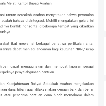
Aula Melati Kantor Bupati Asahan.
istrasi umum setdakab Asahan menyatakan bahwa persoalan
adalah bahaya disintegrasi. Muhilli mengatakan gejala ini
dinya konflik horizontal dibeberapa tempat yang dikaitkan
 budaya.
arakat ikut mewarnai berbagai peristiwa pertikaian antar
irannya dapat menjadi ancaman bagi keutuhan NKRI," ucap
a hibah dapat menggunakan dan membuat laporan sesuai
terjadinya penyalahgunaan bantuan.
gian Kesejahteraan Rakyat Setdakab Asahan menjelaskan
unaan dana hibah agar dilaksanakan dengan baik dan benar
urus atau penerima bantuan dana hibah memahami dalam