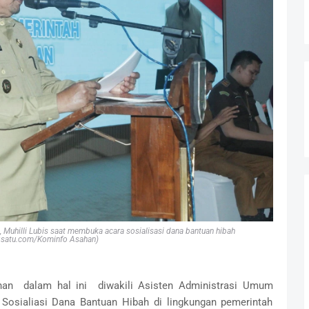
Muhilli Lubis saat membuka acara sosialisasi dana bantuan hibah
gsatu.com/Kominfo Asahan)
ahan dalam hal ini diwakili Asisten Administrasi Umum
osialiasi Dana Bantuan Hibah di lingkungan pemerintah