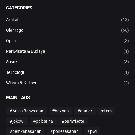
CATEGORIES
Artikel
(13)
Olahraga
(56)
Opini
(3)
Pariwisata & Budaya
(1)
Sosok
(3)
Teknologi
(1)
Wisata & Kuliner
(2)
MAIN TAGS
#Anies Baswedan
#baznas
#ganjar
#imm
#jokowi
#palestina
#pariwisata
#pemkabasahan
#polresasahan
#pwi