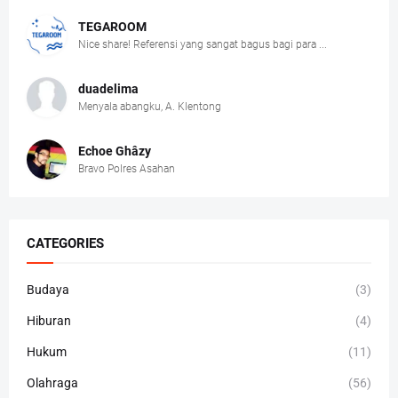
TEGAROOM
Nice share! Referensi yang sangat bagus bagi para ...
duadelima
Menyala abangku, A. Klentong
Echoe Ghâzy
Bravo Polres Asahan
CATEGORIES
Budaya
(3)
Hiburan
(4)
Hukum
(11)
Olahraga
(56)