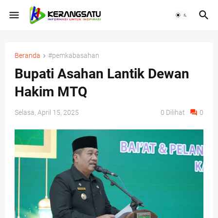
Beranda
#pemkabasahan
Bupati Asahan Lantik Dewan
Hakim MTQ
Selasa, April 15, 2025
0
Dilihat
0