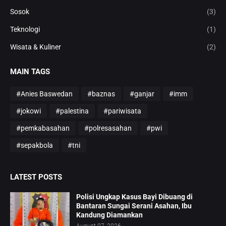
Sosok
(3)
Teknologi
(1)
Wisata & Kuliner
(2)
MAIN TAGS
#Anies Baswedan
#baznas
#ganjar
#imm
#jokowi
#palestina
#pariwisata
#pemkabasahan
#polresasahan
#pwi
#sepakbola
#tni
LATEST POSTS
Polisi Ungkap Kasus Bayi Dibuang di
Bantaran Sungai Serani Asahan, Ibu
Kandung Diamankan