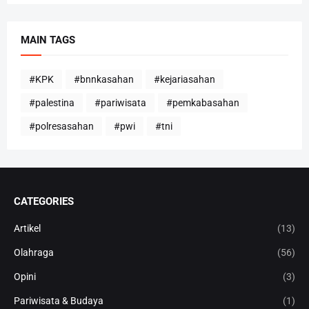
MAIN TAGS
#KPK
#bnnkasahan
#kejariasahan
#palestina
#pariwisata
#pemkabasahan
#polresasahan
#pwi
#tni
CATEGORIES
Artikel
(13)
Olahraga
(56)
Opini
(3)
Pariwisata & Budaya
(1)