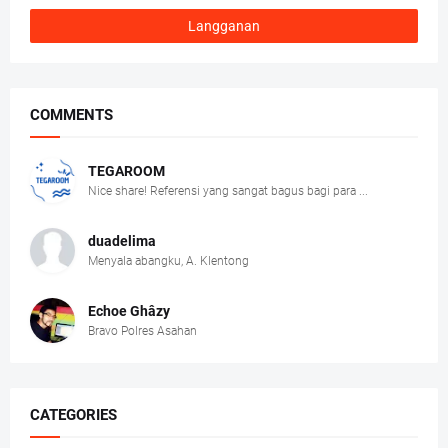
COMMENTS
TEGAROOM
Nice share! Referensi yang sangat bagus bagi para ...
duadelima
Menyala abangku, A. Klentong
Echoe Ghâzy
Bravo Polres Asahan
CATEGORIES