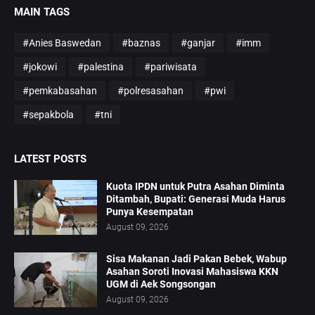
MAIN TAGS
#Anies Baswedan
#baznas
#ganjar
#imm
#jokowi
#palestina
#pariwisata
#pemkabasahan
#polresasahan
#pwi
#sepakbola
#tni
LATEST POSTS
Kuota IPDN untuk Putra Asahan Diminta
Ditambah, Bupati: Generasi Muda Harus
Punya Kesempatan
August 09, 2026
Sisa Makanan Jadi Pakan Bebek, Wabup
Asahan Soroti Inovasi Mahasiswa KKN
UGM di Aek Songsongan
August 09, 2026