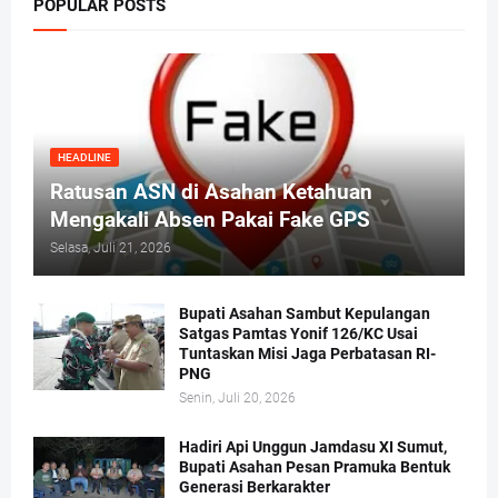
POPULAR POSTS
HEADLINE
Ratusan ASN di Asahan Ketahuan
Mengakali Absen Pakai Fake GPS
Selasa, Juli 21, 2026
Bupati Asahan Sambut Kepulangan
Satgas Pamtas Yonif 126/KC Usai
Tuntaskan Misi Jaga Perbatasan RI-
PNG
Senin, Juli 20, 2026
Hadiri Api Unggun Jamdasu XI Sumut,
Bupati Asahan Pesan Pramuka Bentuk
Generasi Berkarakter