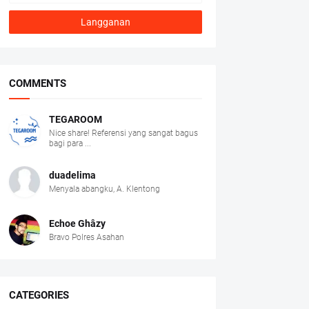
COMMENTS
TEGAROOM
Nice share! Referensi yang sangat bagus
bagi para ...
duadelima
Menyala abangku, A. Klentong
Echoe Ghâzy
Bravo Polres Asahan
CATEGORIES