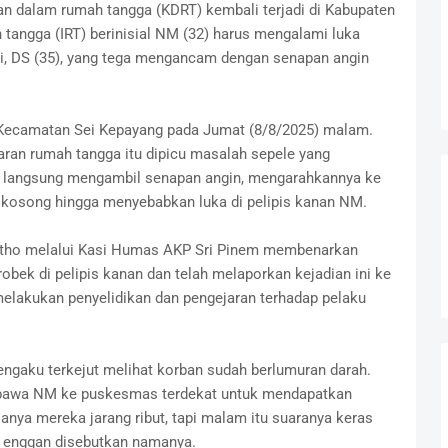
n dalam rumah tangga (KDRT) kembali terjadi di Kabupaten
tangga (IRT) berinisial NM (32) harus mengalami luka
iri, DS (35), yang tega mengancam dengan senapan angin
di Kecamatan Sei Kepayang pada Jumat (8/8/2025) malam.
aran rumah tangga itu dipicu masalah sepele yang
langsung mengambil senapan angin, mengarahkannya ke
kosong hingga menyebabkan luka di pelipis kanan NM.
ntho melalui Kasi Humas AKP Sri Pinem membenarkan
obek di pelipis kanan dan telah melaporkan kejadian ini ke
melakukan penyelidikan dan pengejaran terhadap pelaku
ngaku terkejut melihat korban sudah berlumuran darah.
awa NM ke puskesmas terdekat untuk mendapatkan
anya mereka jarang ribut, tapi malam itu suaranya keras
ng enggan disebutkan namanya.