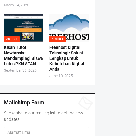
March 14, 2026
ARTIKEL
ARTIKEL
Kisah Tutor
Freehost Digital
Newtonsix:
Teknologi: Solusi
Mendampingi Siswa
Lengkap untuk
Lolos PKN STAN
Kebutuhan Digital
Anda
September 30, 2025
June 10, 2025
Mailchimp Form
Subscribe to our mailing list to get the new
updates.