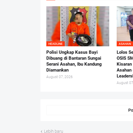
HEADLINE
ASAHAN
Polisi Ungkap Kasus Bayi
Lolos S
Dibuang di Bantaran Sungai
OSIS SM
Serani Asahan, Ibu Kandung
Kisaran
Diamankan
Asahan 
Leaders
August 07, 2026
August 07
Po
Lebih baru