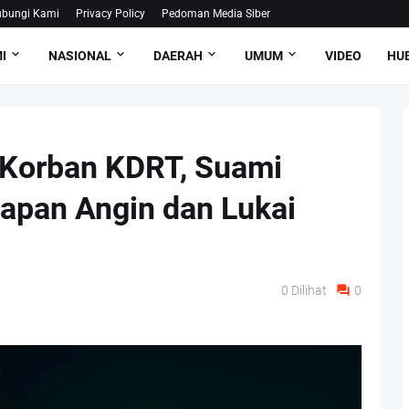
bungi Kami
Privacy Policy
Pedoman Media Siber
I
NASIONAL
DAERAH
UMUM
VIDEO
HUB
 Korban KDRT, Suami
pan Angin dan Lukai
0
Dilihat
0