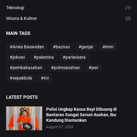
Teknologi
(1)
Wisata & Kuliner
(2)
MAIN TAGS
#Anies Baswedan
#baznas
#ganjar
#imm
#jokowi
#palestina
#pariwisata
#pemkabasahan
#polresasahan
#pwi
#sepakbola
#tni
LATEST POSTS
Polisi Ungkap Kasus Bayi Dibuang di
Bantaran Sungai Serani Asahan, Ibu
Kandung Diamankan
August 07, 2026