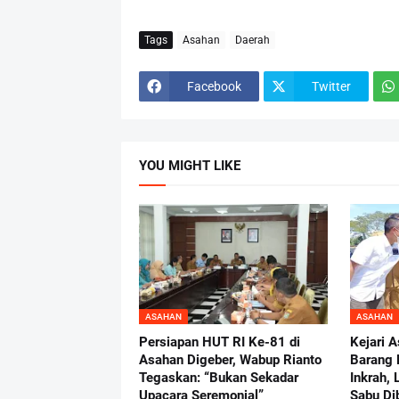
Tags
Asahan
Daerah
Facebook
Twitter
YOU MIGHT LIKE
ASAHAN
ASAHAN
Persiapan HUT RI Ke-81 di
Kejari 
Asahan Digeber, Wabup Rianto
Barang 
Tegaskan: “Bukan Sekadar
Inkrah, 
Upacara Seremonial”
Sabu Di