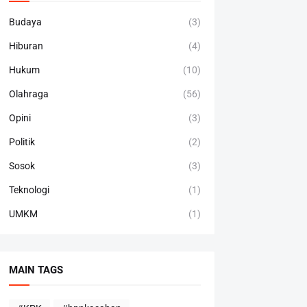
Budaya
(3)
Hiburan
(4)
Hukum
(10)
Olahraga
(56)
Opini
(3)
Politik
(2)
Sosok
(3)
Teknologi
(1)
UMKM
(1)
MAIN TAGS