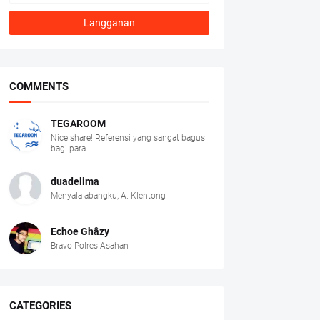
COMMENTS
TEGAROOM
Nice share! Referensi yang sangat bagus
bagi para ...
duadelima
Menyala abangku, A. Klentong
Echoe Ghâzy
Bravo Polres Asahan
CATEGORIES