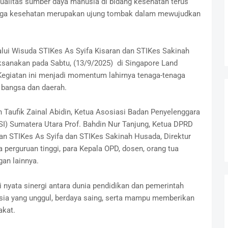
alitas sumber daya manusia di bidang kesehatan terus
naga kesehatan merupakan ujung tombak dalam mewujudkan
alui Wisuda STIKes As Syifa Kisaran dan STIKes Sakinah
ksanakan pada Sabtu, (13/9/2025) di Singapore Land
 Kegiatan ini menjadi momentum lahirnya tenaga-tenaga
 bangsa dan daerah.
n Taufik Zainal Abidin, Ketua Asosiasi Badan Penyelenggara
I) Sumatera Utara Prof. Bahdin Nur Tanjung, Ketua DPRD
an STIKes As Syifa dan STIKes Sakinah Husada, Direktur
a perguruan tinggi, para Kepala OPD, dosen, orang tua
gan lainnya.
 nyata sinergi antara dunia pendidikan dan pemerintah
ia yang unggul, berdaya saing, serta mampu memberikan
akat.