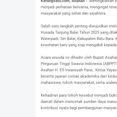
Kerangsatu.com, Asahan -
Meningkatkan ku
menjadi perhatian bersama, mengingat te
masyarakat yang sehat dan sejahtera.
Salah satu langkah penting diwujudkan mel
Husada Tanjung Balai Tahun 2025 yang dila
Waterpark, Sei Balai, Kabupaten Batu Bara.
kesehatan baru yang siap mengabdi kepada
Acara wisuda ini dihadiri oleh Bupati Asaha
Perguruan Tinggi Swasta Indonesia (ABPPTS
Asahan H. Efi Irwansyah Pane, Ketua Yayas
beserta jajaran civitas akademika dari kedu
mahasiswa, tokoh masyarakat, serta undan
Kehadiran para tokoh tersebut menjadi bukti
daerah dalam mencetak sumber daya manus
kontribusi nyata bagi pembangunan masyar