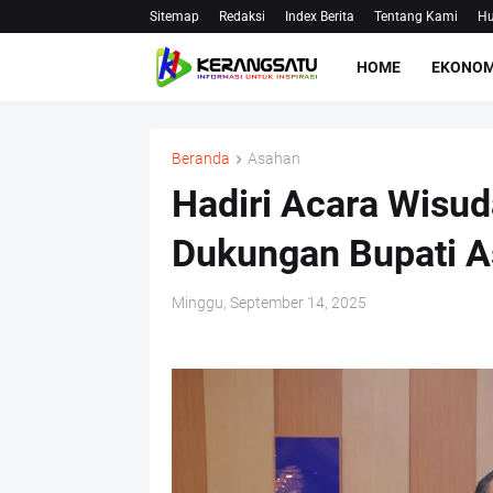
Sitemap
Redaksi
Index Berita
Tentang Kami
Hu
HOME
EKONOM
Beranda
Asahan
Hadiri Acara Wisuda
Dukungan Bupati 
Minggu, September 14, 2025