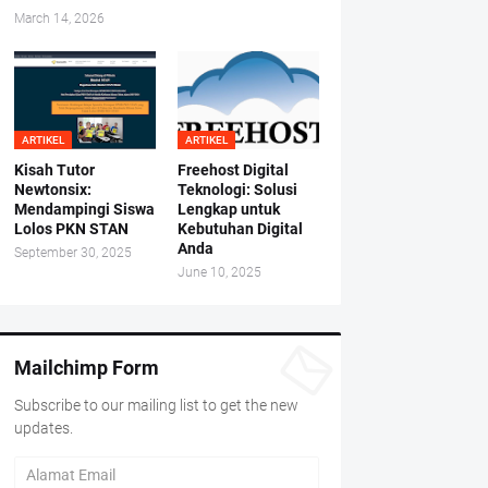
March 14, 2026
ARTIKEL
ARTIKEL
Kisah Tutor
Freehost Digital
Newtonsix:
Teknologi: Solusi
Mendampingi Siswa
Lengkap untuk
Lolos PKN STAN
Kebutuhan Digital
Anda
September 30, 2025
June 10, 2025
Mailchimp Form
Subscribe to our mailing list to get the new
updates.