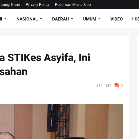
bungi Kami
Privacy Policy
Pedoman Media Siber
I
NASIONAL
DAERAH
UMUM
VIDEO
HUB
 STIKes Asyifa, Ini
Asahan
0
Dilihat
0