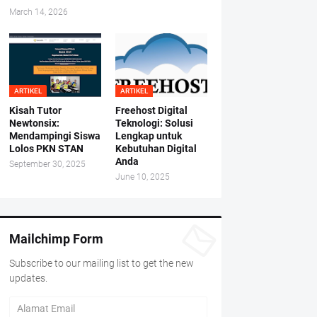
March 14, 2026
ARTIKEL
ARTIKEL
Kisah Tutor
Freehost Digital
Newtonsix:
Teknologi: Solusi
Mendampingi Siswa
Lengkap untuk
Lolos PKN STAN
Kebutuhan Digital
Anda
September 30, 2025
June 10, 2025
Mailchimp Form
Subscribe to our mailing list to get the new
updates.