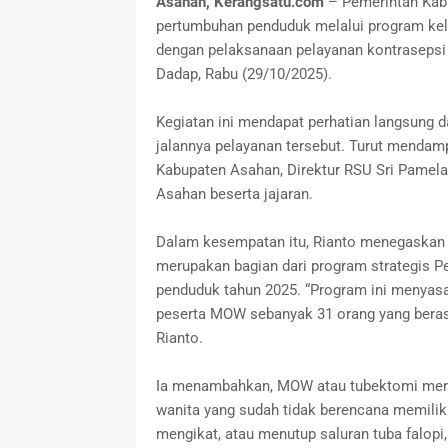
Asahan, Kerangsatu.com
– Pemerintah Kab
pertumbuhan penduduk melalui program kelu
dengan pelaksanaan pelayanan kontrasepsi
Dadap, Rabu (29/10/2025).
Kegiatan ini mendapat perhatian langsung d
jalannya pelayanan tersebut. Turut mendam
Kabupaten Asahan, Direktur RSU Sri Pamela
Asahan beserta jajaran.
Dalam kesempatan itu, Rianto menegaskan 
merupakan bagian dari program strategis 
penduduk tahun 2025. “Program ini menyasar 
peserta MOW sebanyak 31 orang yang berasa
Rianto.
Ia menambahkan, MOW atau tubektomi meru
wanita yang sudah tidak berencana memiliki
mengikat, atau menutup saluran tuba falopi