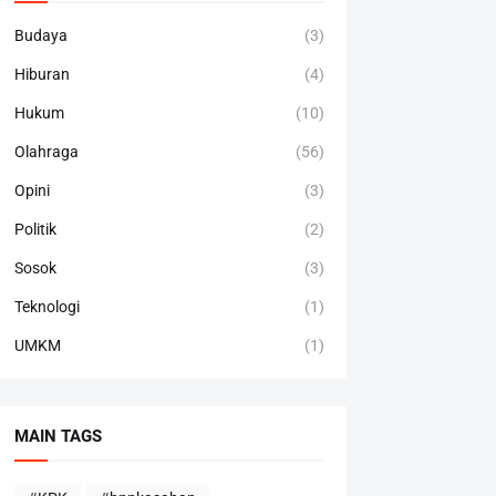
Budaya
(3)
Hiburan
(4)
Hukum
(10)
Olahraga
(56)
Opini
(3)
Politik
(2)
Sosok
(3)
Teknologi
(1)
UMKM
(1)
MAIN TAGS