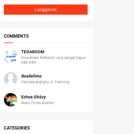
COMMENTS
TEGAROOM
Nice share! Referensi yang sangat bagus
bagi para ...
duadelima
Menyala abangku, A. Klentong
Echoe Ghâzy
Bravo Polres Asahan
CATEGORIES