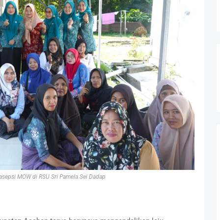
rasepsi MOW di RSU Sri Pamela Sei Dadap