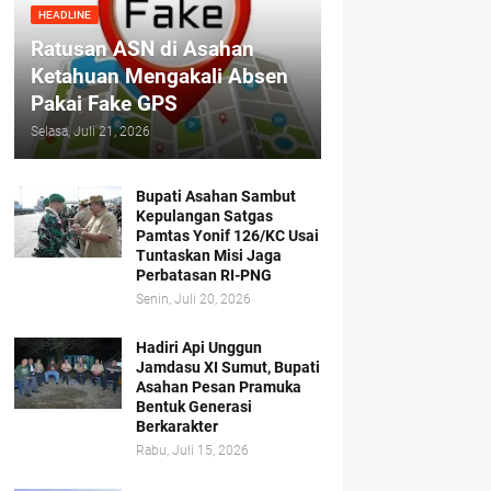
HEADLINE
Ratusan ASN di Asahan
Ketahuan Mengakali Absen
Pakai Fake GPS
Selasa, Juli 21, 2026
Bupati Asahan Sambut
Kepulangan Satgas
Pamtas Yonif 126/KC Usai
Tuntaskan Misi Jaga
Perbatasan RI-PNG
Senin, Juli 20, 2026
Hadiri Api Unggun
Jamdasu XI Sumut, Bupati
Asahan Pesan Pramuka
Bentuk Generasi
Berkarakter
Rabu, Juli 15, 2026