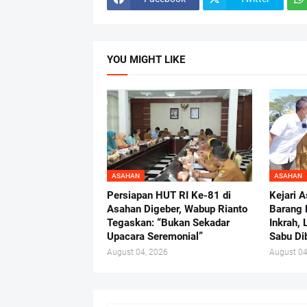
YOU MIGHT LIKE
ASAHAN
ASAHAN
Persiapan HUT RI Ke-81 di
Kejari 
Asahan Digeber, Wabup Rianto
Barang 
Tegaskan: “Bukan Sekadar
Inkrah, 
Upacara Seremonial”
Sabu Di
August 04, 2026
August 04