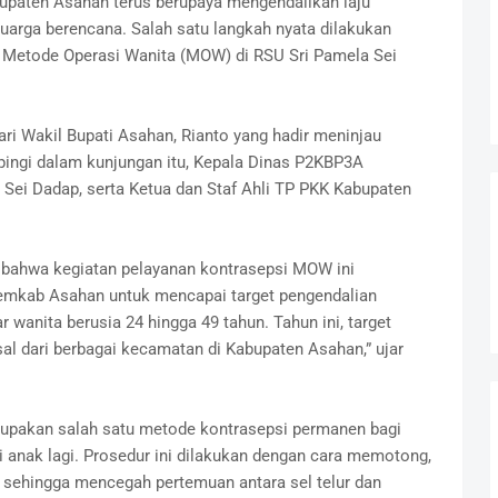
upaten Asahan terus berupaya mengendalikan laju
arga berencana. Salah satu langkah nyata dilakukan
 Metode Operasi Wanita (MOW) di RSU Sri Pamela Sei
ari Wakil Bupati Asahan, Rianto yang hadir meninjau
pingi dalam kunjungan itu, Kepala Dinas P2KBP3A
 Sei Dadap, serta Ketua dan Staf Ahli TP PKK Kabupaten
bahwa kegiatan pelayanan kontrasepsi MOW ini
Pemkab Asahan untuk mencapai target pengendalian
wanita berusia 24 hingga 49 tahun. Tahun ini, target
l dari berbagai kecamatan di Kabupaten Asahan,” ujar
pakan salah satu metode kontrasepsi permanen bagi
 anak lagi. Prosedur ini dilakukan dengan cara memotong,
, sehingga mencegah pertemuan antara sel telur dan