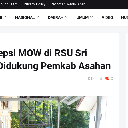
bungi Kami
Privacy Policy
Pedoman Media Siber
I
NASIONAL
DAERAH
UMUM
VIDEO
HUB
epsi MOW di RSU Sri
 Didukung Pemkab Asahan
0
Dilihat
0