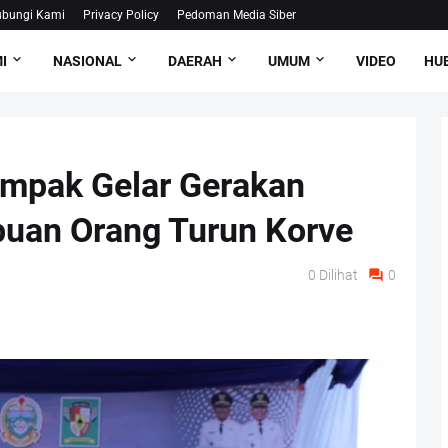
bungi Kami
Privacy Policy
Pedoman Media Siber
I
NASIONAL
DAERAH
UMUM
VIDEO
HUB
mpak Gelar Gerakan
buan Orang Turun Korve
0
Dilihat
0