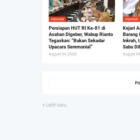
ASAHAN
ASAHAN
Persiapan HUT RI Ke-81 di
Kejari 
Asahan Digeber, Wabup Rianto
Barang 
Tegaskan: “Bukan Sekadar
Inkrah, 
Upacara Seremonial”
Sabu Di
August 04, 2026
August 04
Po
Lebih baru