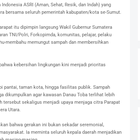
ndonesia ASRI (Aman, Sehat, Resik, dan Indah) yang
tara bersama seluruh pemerintah kabupaten/kota se-Sumut.
arapat itu dipimpin langsung Wakil Gubernur Sumatera
jaran TNI/Polri, Forkopimda, komunitas, pelajar, pelaku
ahu-membahu memungut sampah dan membersihkan
bahwa kebersihan lingkungan kini menjadi prioritas
pi pantai, taman kota, hingga fasilitas publik. Sampah
gga dikumpulkan agar kawasan Danau Toba terlihat lebih
h tersebut sekaligus menjadi upaya menjaga citra Parapat
era Utara.
an bahwa gerakan ini bukan sekadar seremonial,
 masyarakat. Ia meminta seluruh kepala daerah menjadikan
rah masing-masing.