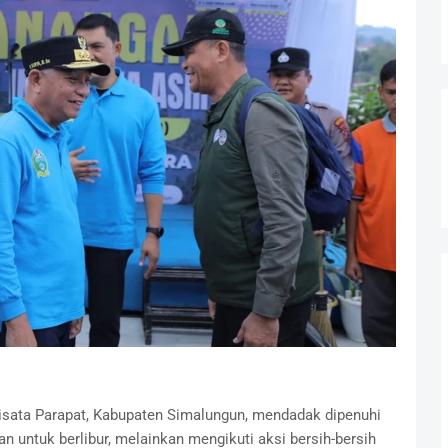
ata Parapat, Kabupaten Simalungun, mendadak dipenuhi
n untuk berlibur, melainkan mengikuti aksi bersih-bersih