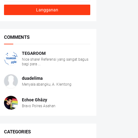
COMMENTS
TEGAROOM
Nice share! Referensi yang sangat bagus
bagi para ...
duadelima
Menyala abangku, A. Klentong
Echoe Ghâzy
Bravo Polres Asahan
CATEGORIES