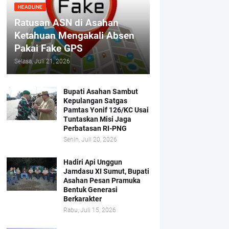
HEADLINE
Ratusan ASN di Asahan
Ketahuan Mengakali Absen
Pakai Fake GPS
Selasa, Juli 21, 2026
Bupati Asahan Sambut
Kepulangan Satgas
Pamtas Yonif 126/KC Usai
Tuntaskan Misi Jaga
Perbatasan RI-PNG
Senin, Juli 20, 2026
Hadiri Api Unggun
Jamdasu XI Sumut, Bupati
Asahan Pesan Pramuka
Bentuk Generasi
Berkarakter
Rabu, Juli 15, 2026