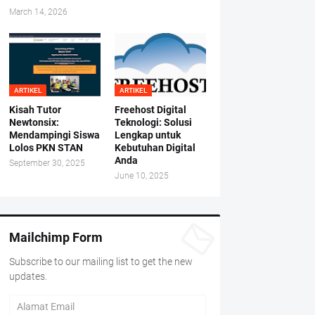
March 14, 2026
ARTIKEL
ARTIKEL
Kisah Tutor
Freehost Digital
Newtonsix:
Teknologi: Solusi
Mendampingi Siswa
Lengkap untuk
Lolos PKN STAN
Kebutuhan Digital
Anda
September 30, 2025
June 10, 2025
Mailchimp Form
Subscribe to our mailing list to get the new
updates.