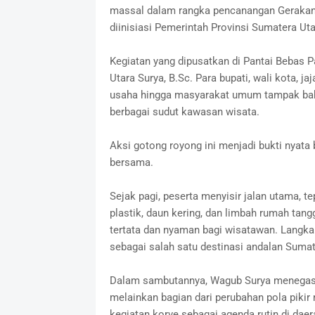
massal dalam rangka pencanangan Gerakan I
diinisiasi Pemerintah Provinsi Sumatera U
Kegiatan yang dipusatkan di Pantai Bebas P
Utara Surya, B.Sc. Para bupati, wali kota, ja
usaha hingga masyarakat umum tampak b
berbagai sudut kawasan wisata.
Aksi gotong royong ini menjadi bukti nyata 
bersama.
Sejak pagi, peserta menyisir jalan utama, te
plastik, daun kering, dan limbah rumah tan
tertata dan nyaman bagi wisatawan. Langka
sebagai salah satu destinasi andalan Sumat
Dalam sambutannya, Wagub Surya menegask
melainkan bagian dari perubahan pola pikir
kegiatan korve sebagai agenda rutin di dae