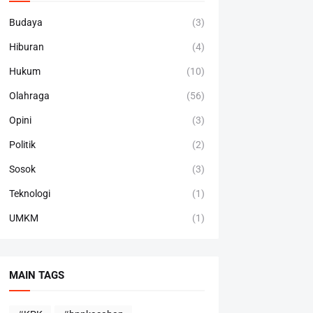
Budaya
(3)
Hiburan
(4)
Hukum
(10)
Olahraga
(56)
Opini
(3)
Politik
(2)
Sosok
(3)
Teknologi
(1)
UMKM
(1)
MAIN TAGS