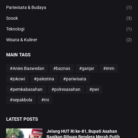
Pariwisata & Budaya
(1)
Sosok
(3)
Teknologi
(1)
Wisata & Kuliner
(2)
MAIN TAGS
#Anies Baswedan
#baznas
#ganjar
#imm
#jokowi
#palestina
#pariwisata
#pemkabasahan
#polresasahan
#pwi
#sepakbola
#tni
LATEST POSTS
Jelang HUT RI ke-81, Bupati Asahan
Bagikan Ribuan Bendera Merah Putih