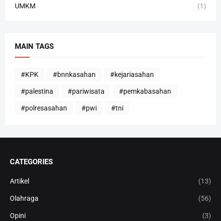
UMKM
(1)
MAIN TAGS
#KPK
#bnnkasahan
#kejariasahan
#palestina
#pariwisata
#pemkabasahan
#polresasahan
#pwi
#tni
CATEGORIES
Artikel
(13)
Olahraga
(56)
Opini
(3)