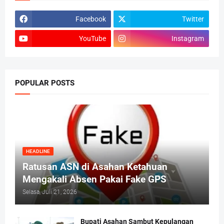
Facebook
Twitter
YouTube
Instagram
POPULAR POSTS
HEADLINE
Ratusan ASN di Asahan Ketahuan
Mengakali Absen Pakai Fake GPS
Selasa, Juli 21, 2026
Bupati Asahan Sambut Kepulangan