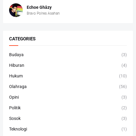
Echoe Ghâzy
Bravo Polres Asahan
CATEGORIES
Budaya
(3)
Hiburan
(4)
Hukum
(10)
Olahraga
(56)
Opini
(3)
Politik
(2)
Sosok
(3)
Teknologi
(1)