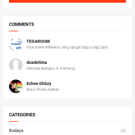
COMMENTS
TEGAROOM
Nice share! Referensi yang sangat bagus bagi para ...
duadelima
Menyala abangku, A. Klentong
Echoe Ghâzy
Bravo Polres Asahan
CATEGORIES
Budaya
(3)