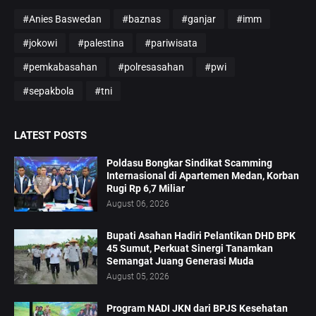
#Anies Baswedan
#baznas
#ganjar
#imm
#jokowi
#palestina
#pariwisata
#pemkabasahan
#polresasahan
#pwi
#sepakbola
#tni
LATEST POSTS
Poldasu Bongkar Sindikat Scamming
Internasional di Apartemen Medan, Korban
Rugi Rp 6,7 Miliar
August 06, 2026
Bupati Asahan Hadiri Pelantikan DHD BPK
45 Sumut, Perkuat Sinergi Tanamkan
Semangat Juang Generasi Muda
August 05, 2026
Program NADI JKN dari BPJS Kesehatan