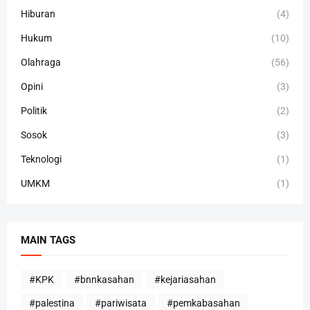
Hiburan
(4)
Hukum
(10)
Olahraga
(56)
Opini
(3)
Politik
(2)
Sosok
(3)
Teknologi
(1)
UMKM
(1)
MAIN TAGS
#KPK
#bnnkasahan
#kejariasahan
#palestina
#pariwisata
#pemkabasahan