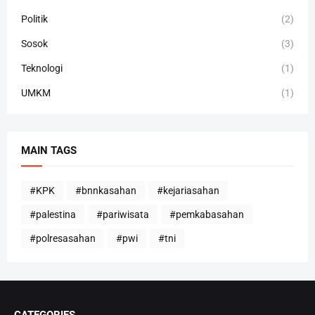
Politik
(2)
Sosok
(3)
Teknologi
(1)
UMKM
(1)
MAIN TAGS
#KPK
#bnnkasahan
#kejariasahan
#palestina
#pariwisata
#pemkabasahan
#polresasahan
#pwi
#tni