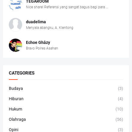
TEGAROOM
Nice share! Referensi yang sangat bagus bagi para ...
duadelima
Menyala abangku, A. Klentong
Echoe Ghâzy
Bravo Polres Asahan
CATEGORIES
Budaya
(3)
Hiburan
(4)
Hukum
(10)
Olahraga
(56)
Opini
(3)