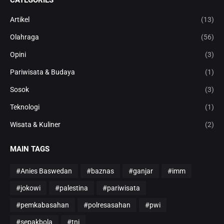
CATEGORIES
Artikel
(13)
Olahraga
(56)
Opini
(3)
Pariwisata & Budaya
(1)
Sosok
(3)
Teknologi
(1)
Wisata & Kuliner
(2)
MAIN TAGS
#Anies Baswedan
#baznas
#ganjar
#imm
#jokowi
#palestina
#pariwisata
#pemkabasahan
#polresasahan
#pwi
#sepakbola
#tni