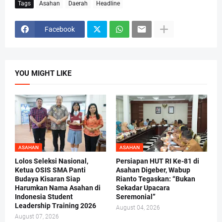
Tags
Asahan
Daerah
Headline
Facebook
YOU MIGHT LIKE
ASAHAN
ASAHAN
Lolos Seleksi Nasional,
Persiapan HUT RI Ke-81 di
Ketua OSIS SMA Panti
Asahan Digeber, Wabup
Budaya Kisaran Siap
Rianto Tegaskan: “Bukan
Harumkan Nama Asahan di
Sekadar Upacara
Indonesia Student
Seremonial”
Leadership Training 2026
August 04, 2026
August 07, 2026