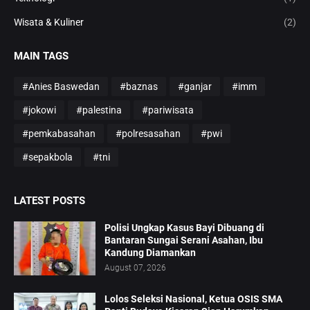
Wisata & Kuliner
(2)
MAIN TAGS
#Anies Baswedan
#baznas
#ganjar
#imm
#jokowi
#palestina
#pariwisata
#pemkabasahan
#polresasahan
#pwi
#sepakbola
#tni
LATEST POSTS
Polisi Ungkap Kasus Bayi Dibuang di
Bantaran Sungai Serani Asahan, Ibu
Kandung Diamankan
August 07, 2026
Lolos Seleksi Nasional, Ketua OSIS SMA