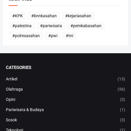
#KPK
#bnnkasahan
#kejariasahan
#palestina
#pariwisata
#pemkabasahan
#polresasahan
#pwi
#tni
CATEGORIES
Artikel
(13)
Olahraga
(56)
Opini
(3)
Pariwisata & Budaya
(1)
Sosok
(3)
Teknologi
(1)