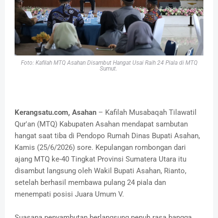
Foto: Kafilah MTQ Asahan Disambut Hangat Usai Raih 24 Piala di MTQ
Sumut.
Kerangsatu.com, Asahan
– Kafilah Musabaqah Tilawatil
Qur'an (MTQ) Kabupaten Asahan mendapat sambutan
hangat saat tiba di Pendopo Rumah Dinas Bupati Asahan,
Kamis (25/6/2026) sore. Kepulangan rombongan dari
ajang MTQ ke-40 Tingkat Provinsi Sumatera Utara itu
disambut langsung oleh Wakil Bupati Asahan, Rianto,
setelah berhasil membawa pulang 24 piala dan
menempati posisi Juara Umum V.
Suasana penyambutan berlangsung penuh rasa bangga