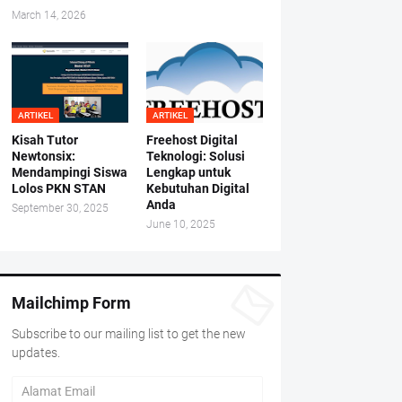
March 14, 2026
ARTIKEL
ARTIKEL
Kisah Tutor
Freehost Digital
Newtonsix:
Teknologi: Solusi
Mendampingi Siswa
Lengkap untuk
Lolos PKN STAN
Kebutuhan Digital
Anda
September 30, 2025
June 10, 2025
Mailchimp Form
Subscribe to our mailing list to get the new
updates.