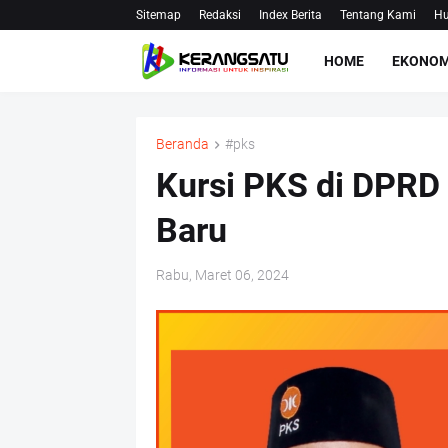
Sitemap
Redaksi
Index Berita
Tentang Kami
Hu
HOME
EKONOM
Beranda
#pks
Kursi PKS di DPRD
Baru
Rabu, Maret 06, 2024