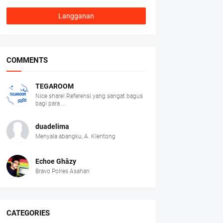
COMMENTS
TEGAROOM
Nice share! Referensi yang sangat bagus
bagi para ...
duadelima
Menyala abangku, A. Klentong
Echoe Ghâzy
Bravo Polres Asahan
CATEGORIES