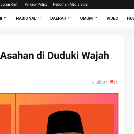
bungi Kami
Privacy Policy
Pedoman Media Siber
I
NASIONAL
DAERAH
UMUM
VIDEO
HUB
 Asahan di Duduki Wajah
0
Dilihat
0