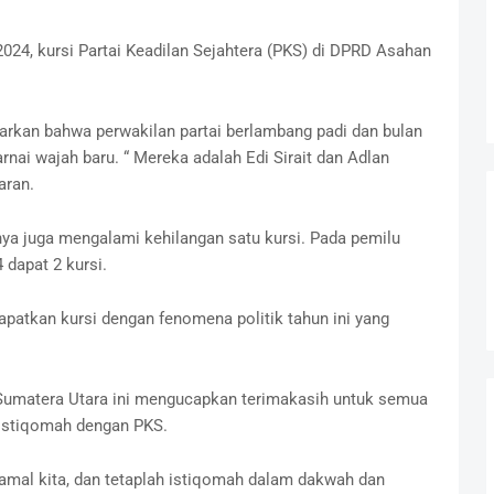
 2024, kursi Partai Keadilan Sejahtera (PKS) di DPRD Asahan
rkan bahwa perwakilan partai berlambang padi dan bulan
nai wajah baru. “ Mereka adalah Edi Sirait dan Adlan
aran.
nya juga mengalami kehilangan satu kursi. Pada pemilu
 dapat 2 kursi.
apatkan kursi dengan fenomena politik tahun ini yang
i Sumatera Utara ini mengucapkan terimakasih untuk semua
 istiqomah dengan PKS.
mal kita, dan tetaplah istiqomah dalam dakwah dan