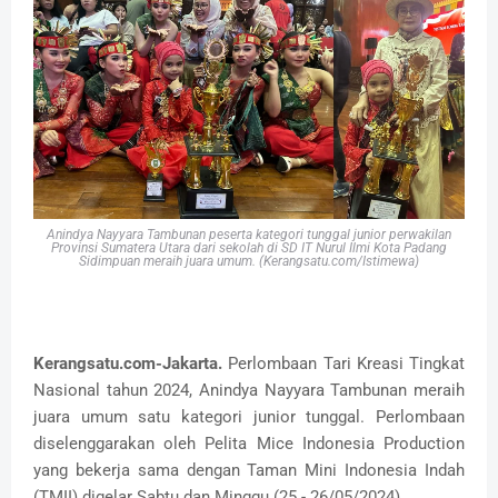
Anindya Nayyara Tambunan peserta kategori tunggal junior perwakilan
Provinsi Sumatera Utara dari sekolah di SD IT Nurul Ilmi Kota Padang
Sidimpuan meraih juara umum. (Kerangsatu.com/Istimewa)
Kerangsatu.com-Jakarta.
Perlombaan Tari Kreasi Tingkat
Nasional tahun 2024, Anindya Nayyara Tambunan meraih
juara umum satu kategori junior tunggal. Perlombaan
diselenggarakan oleh Pelita Mice Indonesia Production
yang bekerja sama dengan Taman Mini Indonesia Indah
(TMII) digelar Sabtu dan Minggu (25 - 26/05/2024).