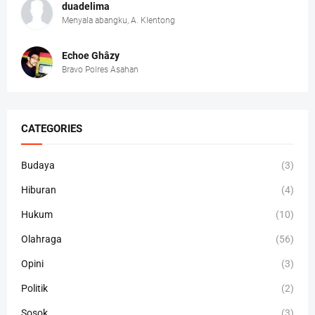
duadelima
Menyala abangku, A. Klentong
Echoe Ghâzy
Bravo Polres Asahan
CATEGORIES
Budaya
(3)
Hiburan
(4)
Hukum
(10)
Olahraga
(56)
Opini
(3)
Politik
(2)
Sosok
(3)