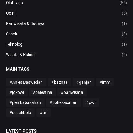
Olahraga
(56)
Opini
(3)
Pariwisata & Budaya
(1)
Sosok
(3)
Teknologi
(1)
Wisata & Kuliner
(2)
MAIN TAGS
#Anies Baswedan
#baznas
#ganjar
#imm
#jokowi
#palestina
#pariwisata
#pemkabasahan
#polresasahan
#pwi
#sepakbola
#tni
LATEST POSTS