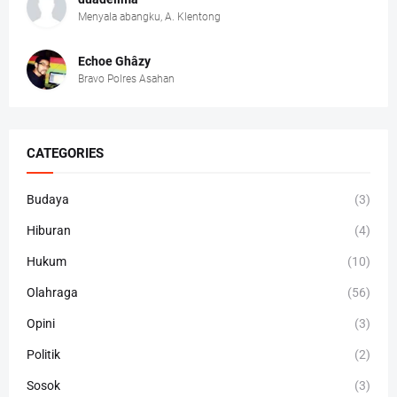
Menyala abangku, A. Klentong
Echoe Ghâzy
Bravo Polres Asahan
CATEGORIES
Budaya
(3)
Hiburan
(4)
Hukum
(10)
Olahraga
(56)
Opini
(3)
Politik
(2)
Sosok
(3)