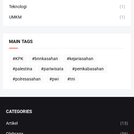
Teknologi
(1)
UMKM
(1)
MAIN TAGS
#KPK
#bnnkasahan
#kejariasahan
#palestina
#pariwisata
#pemkabasahan
#polresasahan
#pwi
#tni
CATEGORIES
Artikel
(13)
Olahraga
(56)