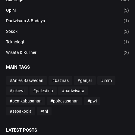
Opini
(3)
Pariwisata & Budaya
(1)
Sosok
(3)
Teknologi
(1)
Wisata & Kuliner
(2)
MAIN TAGS
#Anies Baswedan
#baznas
#ganjar
#imm
#jokowi
#palestina
#pariwisata
#pemkabasahan
#polresasahan
#pwi
#sepakbola
#tni
LATEST POSTS