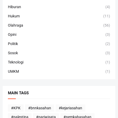
Hiburan
(4)
Hukum
(11)
Olahraga
(56)
Opini
(3)
Politik
(2)
Sosok
(3)
Teknologi
(1)
UMKM
(1)
MAIN TAGS
#KPK
#bnnkasahan
#kejariasahan
#palestina
#pariwisata
#pemkabasahan