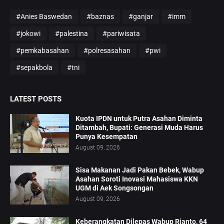
#Anies Baswedan
#baznas
#ganjar
#imm
#jokowi
#palestina
#pariwisata
#pemkabasahan
#polresasahan
#pwi
#sepakbola
#tni
LATEST POSTS
Kuota IPDN untuk Putra Asahan Diminta
Ditambah, Bupati: Generasi Muda Harus
Punya Kesempatan
August 09, 2026
Sisa Makanan Jadi Pakan Bebek, Wabup
Asahan Soroti Inovasi Mahasiswa KKN
UGM di Aek Songsongan
August 09, 2026
Keberangkatan Dilepas Wabup Rianto, 64