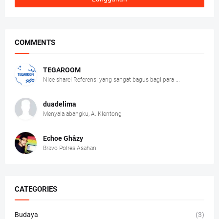
COMMENTS
TEGAROOM
Nice share! Referensi yang sangat bagus bagi para ...
duadelima
Menyala abangku, A. Klentong
Echoe Ghâzy
Bravo Polres Asahan
CATEGORIES
Budaya
(3)