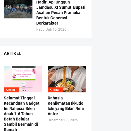
Hadiri Api Unggun
Jamdasu XI Sumut, Bupati
Asahan Pesan Pramuka
Bentuk Generasi
Berkarakter
Rabu, Juli 15, 2026
ARTIKEL
ARTIKEL
ARTIKEL
Selamat Tinggal
Rahasia
Kecanduan Gadget!
Kenikmatan Ikkudo
Ini Rahasia Bikin
Ichi yang Bikin Rela
Anak 1-6 Tahun
Antre
Betah Belajar
December 06, 2025
Sambil Bermain di
Rumah