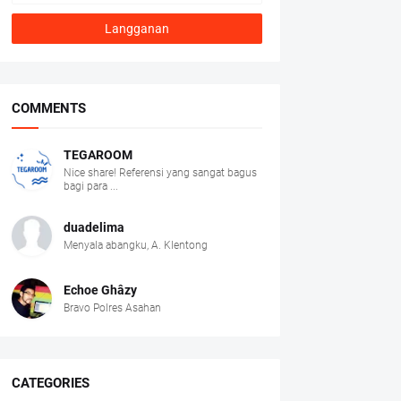
COMMENTS
TEGAROOM
Nice share! Referensi yang sangat bagus
bagi para ...
duadelima
Menyala abangku, A. Klentong
Echoe Ghâzy
Bravo Polres Asahan
CATEGORIES