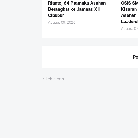
Rianto, 64 Pramuka Asahan
OSIS SM
Berangkat ke Jamnas XII
Kisaran
Cibubur
Asahan 
Leaders
August 09, 2026
August 07
Po
Lebih baru