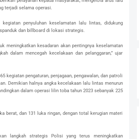
berikan pelayanan kepada masyarakat, mengelola arus lalu
ng terjadi selama operasi.
4 kegiatan penyuluhan keselamatan lalu lintas, didukung
panduk dan billboard di lokasi strategis.
ntuk meningkatkan kesadaran akan pentingnya keselamatan
langkah dalam mencegah kecelakaan dan pelanggaran,” ujar
865 kegiatan pengaturan, penjagaan, pengawalan, dan patroli
an. Demikian halnya angka kecelakaan lalu lintas menurun
bandingkan dalam operasi lilin toba tahun 2023 sebanyak 225
a berat, dan 131 luka ringan, dengan total kerugian materi
kan langkah strategis Polisi yang terus meningkatkan