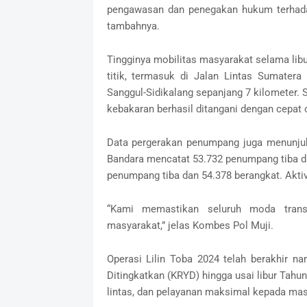
pengawasan dan penegakan hukum terhadap
tambahnya.
Tingginya mobilitas masyarakat selama lib
titik, termasuk di Jalan Lintas Sumater
Sanggul-Sidikalang sepanjang 7 kilometer. Se
kebakaran berhasil ditangani dengan cepat o
Data pergerakan penumpang juga menunjukk
Bandara mencatat 53.732 penumpang tiba d
penumpang tiba dan 54.378 berangkat. Aktivit
“Kami memastikan seluruh moda trans
masyarakat,” jelas Kombes Pol Muji.
Operasi Lilin Toba 2024 telah berakhir n
Ditingkatkan (KRYD) hingga usai libur Tahu
lintas, dan pelayanan maksimal kepada mas