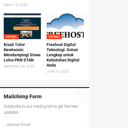
March 14, 2026
ARTIKEL
ARTIKEL
Kisah Tutor
Freehost Digital
Newtonsix:
Teknologi: Solusi
Mendampingi Siswa
Lengkap untuk
Lolos PKN STAN
Kebutuhan Digital
Anda
September 30, 2025
June 10, 2025
Mailchimp Form
Subscribe to our mailing list to get the new
updates.