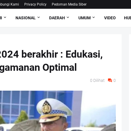
bungi Kami
Privacy Policy
Pedoman Media Siber
I
NASIONAL
DAERAH
UMUM
VIDEO
HUB
2024 berakhir : Edukasi,
ngamanan Optimal
0
Dilihat
0