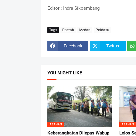
Editor : Indra Sikoembang
Tags
Daerah
Medan
Poldasu
Facebook
Twitter
YOU MIGHT LIKE
ASAHAN
ASAHAN
Keberangkatan Dilepas Wabup
Lolos S