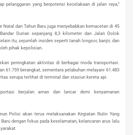
 pelanggaran yang berpotensi kecelakaan di jalan raya,”
ur Natal dan Tahun Baru juga menyebabkan kemacetan di 45
a Bandar Durian sepanjang 8,3 kilometer dan Jalan Dolok
lain itu, sejumlah insiden seperti tanah longsor, banjir, dan
leh pihak kepolisian.
an peningkatan aktivitas di berbagai moda transportasi.
an 61.759 berangkat, sementara pelabuhan melayani 61.483
as serupa terlihat di terminal dan stasiun kereta api.
portasi berjalan aman dan lancar demi kenyamanan
amun Polisi akan terus melaksanakan Kegiatan Rutin Yang
n Baru dengan fokus pada keselamatan, kelancaran arus lalu
yarakat.