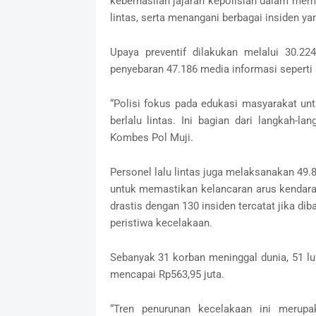
keberhasilan jajaran kepolisian dalam mem
lintas, serta menangani berbagai insiden ya
Upaya preventif dilakukan melalui 30.22
penyebaran 47.186 media informasi seperti s
“Polisi fokus pada edukasi masyarakat u
berlalu lintas. Ini bagian dari langkah-
Kombes Pol Muji.
Personel lalu lintas juga melaksanakan 49.
untuk memastikan kelancaran arus kendara
drastis dengan 130 insiden tercatat jika di
peristiwa kecelakaan.
Sebanyak 31 korban meninggal dunia, 51 luk
mencapai Rp563,95 juta.
“Tren penurunan kecelakaan ini merupa