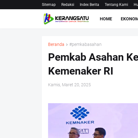
Sitemap
Redaksi
Index Berita
Tentang Kami
Hu
HOME
EKONOM
Beranda
#pemkabasahan
Pemkab Asahan Ke
Kemenaker RI
Kamis, Maret 20, 2025