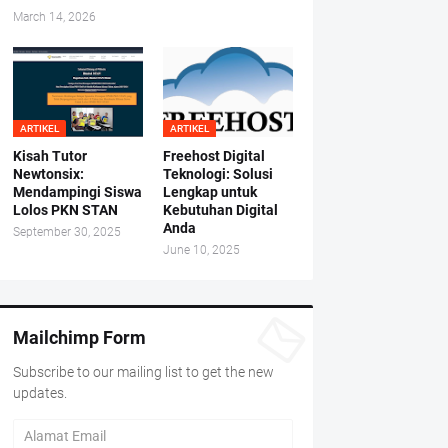
March 14, 2026
ARTIKEL
ARTIKEL
Kisah Tutor
Freehost Digital
Newtonsix:
Teknologi: Solusi
Mendampingi Siswa
Lengkap untuk
Lolos PKN STAN
Kebutuhan Digital
Anda
September 30, 2025
June 10, 2025
Mailchimp Form
Subscribe to our mailing list to get the new
updates.