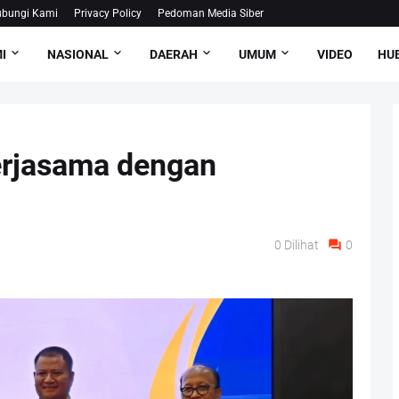
bungi Kami
Privacy Policy
Pedoman Media Siber
I
NASIONAL
DAERAH
UMUM
VIDEO
HUB
rjasama dengan
0
Dilihat
0