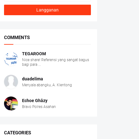
COMMENTS
TEGAROOM
Nice share! Referensi yang sangat bagus
bagi para ...
duadelima
Menyala abangku, A. Klentong
Echoe Ghâzy
Bravo Polres Asahan
CATEGORIES