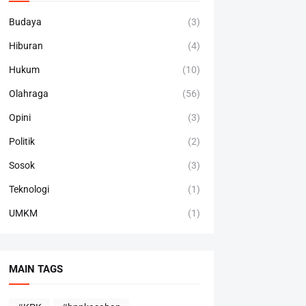
Budaya
(3)
Hiburan
(4)
Hukum
(10)
Olahraga
(56)
Opini
(3)
Politik
(2)
Sosok
(3)
Teknologi
(1)
UMKM
(1)
MAIN TAGS