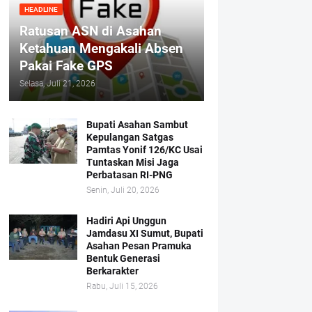
HEADLINE
Ratusan ASN di Asahan
Ketahuan Mengakali Absen
Pakai Fake GPS
Selasa, Juli 21, 2026
Bupati Asahan Sambut
Kepulangan Satgas
Pamtas Yonif 126/KC Usai
Tuntaskan Misi Jaga
Perbatasan RI-PNG
Senin, Juli 20, 2026
Hadiri Api Unggun
Jamdasu XI Sumut, Bupati
Asahan Pesan Pramuka
Bentuk Generasi
Berkarakter
Rabu, Juli 15, 2026