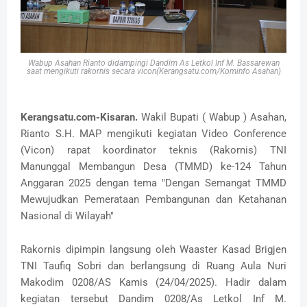
Wabup Asahan Rianto didampingi Dandim
As Letkol Inf M. Bassarewan
saat mengikuti rakornis secara vicon(Kerangsatu.com/Kominfo Asahan)
Kerangsatu.com-Kisaran.
Wakil Bupati ( Wabup ) Asahan,
Rianto S.H. MAP mengikuti kegiatan Video Conference
(Vicon) rapat koordinator teknis (Rakornis) TNI
Manunggal Membangun Desa (TMMD) ke-124 Tahun
Anggaran 2025 dengan tema "Dengan Semangat TMMD
Mewujudkan Pemerataan Pembangunan dan Ketahanan
Nasional di Wilayah"
Rakornis dipimpin langsung oleh Waaster Kasad Brigjen
TNI Taufiq Sobri dan berlangsung di Ruang Aula Nuri
Makodim 0208/AS Kamis (24/04/2025). Hadir dalam
kegiatan tersebut Dandim 0208/As Letkol Inf M.