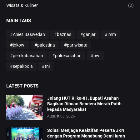
Wisata & Kuliner
(2)
MAIN TAGS
#Anies Baswedan
#baznas
#ganjar
#imm
#jokowi
#palestina
#pariwisata
#pemkabasahan
#polresasahan
#pwi
#sepakbola
#tni
LATEST POSTS
Jelang HUT RI ke-81, Bupati Asahan
Bagikan Ribuan Bendera Merah Putih
kepada Masyarakat
August 06, 2026
Solusi Menjaga Keaktifan Peserta JKN
dengan Program Menabung Demi Iuran