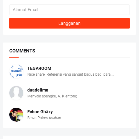
COMMENTS
TEGAROOM
Nice share! Referensi yang sangat bagus bagi para ...
duadelima
Menyala abangku, A. Klentong
Echoe Ghâzy
Bravo Polres Asahan