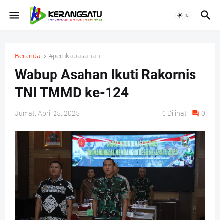
Beranda
#pemkabasahan
Wabup Asahan Ikuti Rakornis
TNI TMMD ke-124
Jumat, April 25, 2025
0
Dilihat
0