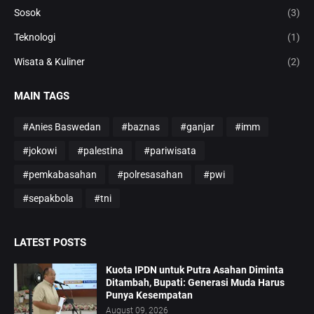
Sosok
(3)
Teknologi
(1)
Wisata & Kuliner
(2)
MAIN TAGS
#Anies Baswedan
#baznas
#ganjar
#imm
#jokowi
#palestina
#pariwisata
#pemkabasahan
#polresasahan
#pwi
#sepakbola
#tni
LATEST POSTS
Kuota IPDN untuk Putra Asahan Diminta
Ditambah, Bupati: Generasi Muda Harus
Punya Kesempatan
August 09, 2026