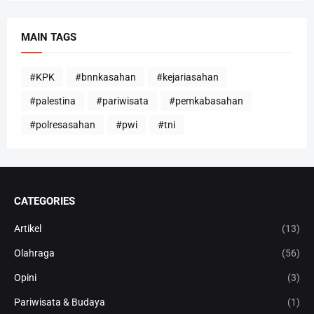
MAIN TAGS
#KPK
#bnnkasahan
#kejariasahan
#palestina
#pariwisata
#pemkabasahan
#polresasahan
#pwi
#tni
CATEGORIES
Artikel
(13)
Olahraga
(56)
Opini
(3)
Pariwisata & Budaya
(1)