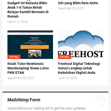
Gadget! Ini Rahasia Bikin
Ichi yang Bikin Rela Antre
Anak 1-6 Tahun Betah
December 06, 2025
Belajar Sambil Bermain di
Rumah
March 14, 2026
ARTIKEL
ARTIKEL
Kisah Tutor Newtonsix:
Freehost Digital Teknologi:
Mendampingi Siswa Lolos
Solusi Lengkap untuk
PKN STAN
Kebutuhan Digital Anda
September 30, 2025
June 10, 2025
Mailchimp Form
Subscribe to our mailing list to get the new updates.