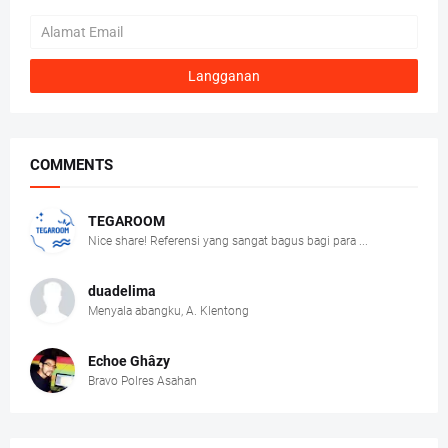
COMMENTS
TEGAROOM
Nice share! Referensi yang sangat bagus bagi para ...
duadelima
Menyala abangku, A. Klentong
Echoe Ghâzy
Bravo Polres Asahan