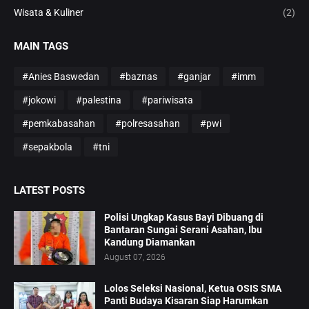
Wisata & Kuliner
(2)
MAIN TAGS
#Anies Baswedan
#baznas
#ganjar
#imm
#jokowi
#palestina
#pariwisata
#pemkabasahan
#polresasahan
#pwi
#sepakbola
#tni
LATEST POSTS
Polisi Ungkap Kasus Bayi Dibuang di
Bantaran Sungai Serani Asahan, Ibu
Kandung Diamankan
August 07, 2026
Lolos Seleksi Nasional, Ketua OSIS SMA
Panti Budaya Kisaran Siap Harumkan