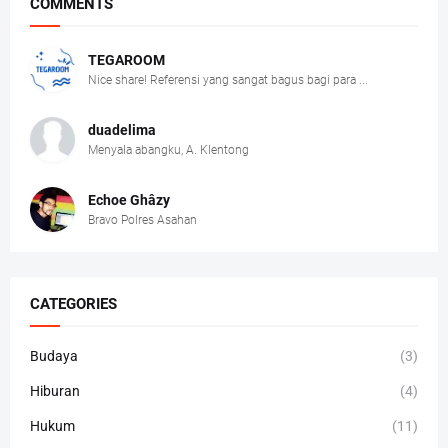
COMMENTS
TEGAROOM
Nice share! Referensi yang sangat bagus bagi para ...
duadelima
Menyala abangku, A. Klentong
Echoe Ghâzy
Bravo Polres Asahan
CATEGORIES
Budaya
(3)
Hiburan
(4)
Hukum
(11)