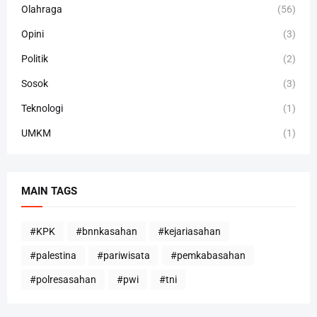
Olahraga
(56)
Opini
(3)
Politik
(2)
Sosok
(3)
Teknologi
(1)
UMKM
(1)
MAIN TAGS
#KPK
#bnnkasahan
#kejariasahan
#palestina
#pariwisata
#pemkabasahan
#polresasahan
#pwi
#tni