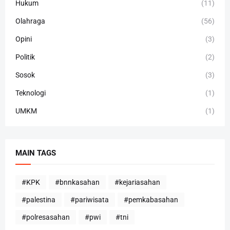
Hukum
(11)
Olahraga
(56)
Opini
(3)
Politik
(2)
Sosok
(3)
Teknologi
(1)
UMKM
(1)
MAIN TAGS
#KPK
#bnnkasahan
#kejariasahan
#palestina
#pariwisata
#pemkabasahan
#polresasahan
#pwi
#tni