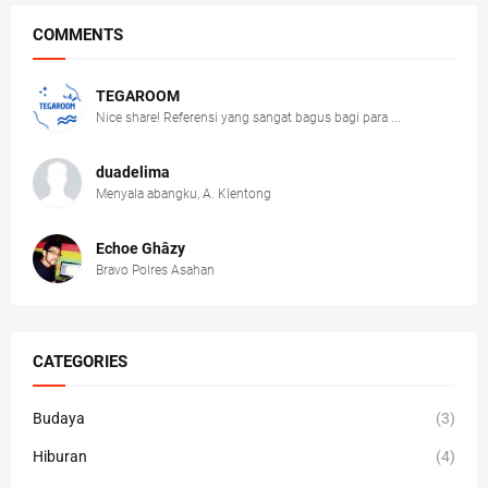
COMMENTS
TEGAROOM
Nice share! Referensi yang sangat bagus bagi para ...
duadelima
Menyala abangku, A. Klentong
Echoe Ghâzy
Bravo Polres Asahan
CATEGORIES
Budaya
(3)
Hiburan
(4)