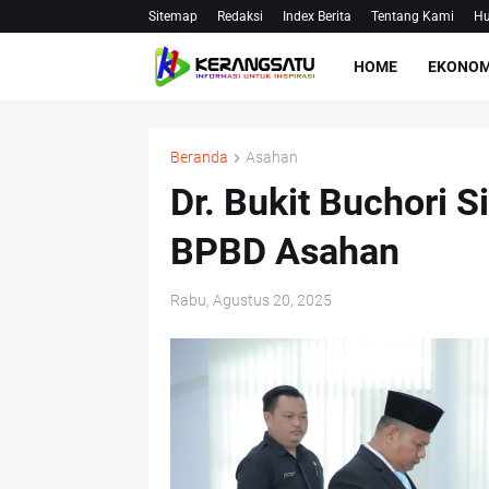
Sitemap
Redaksi
Index Berita
Tentang Kami
Hu
HOME
EKONOM
Beranda
Asahan
Dr. Bukit Buchori S
BPBD Asahan
Rabu, Agustus 20, 2025