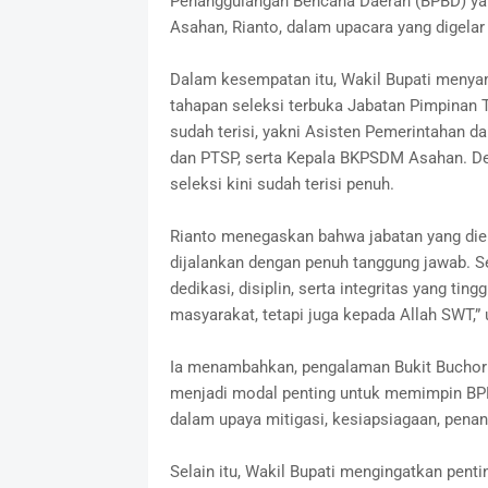
Penanggulangan Bencana Daerah (BPBD) yang 
Asahan, Rianto, dalam upacara yang digelar 
Dalam kesempatan itu, Wakil Bupati menya
tahapan seleksi terbuka Jabatan Pimpinan T
sudah terisi, yakni Asisten Pemerintahan 
dan PTSP, serta Kepala BKPSDM Asahan. De
seleksi kini sudah terisi penuh.
Rianto menegaskan bahwa jabatan yang die
dijalankan dengan penuh tanggung jawab. Se
dedikasi, disiplin, serta integritas yang ti
masyarakat, tetapi juga kepada Allah SWT,”
Ia menambahkan, pengalaman Bukit Buchori
menjadi modal penting untuk memimpin BPB
dalam upaya mitigasi, kesiapsiagaan, pena
Selain itu, Wakil Bupati mengingatkan pent