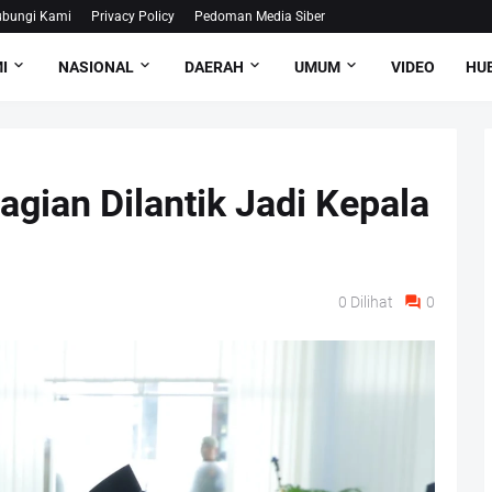
bungi Kami
Privacy Policy
Pedoman Media Siber
I
NASIONAL
DAERAH
UMUM
VIDEO
HUB
iagian Dilantik Jadi Kepala
0
Dilihat
0