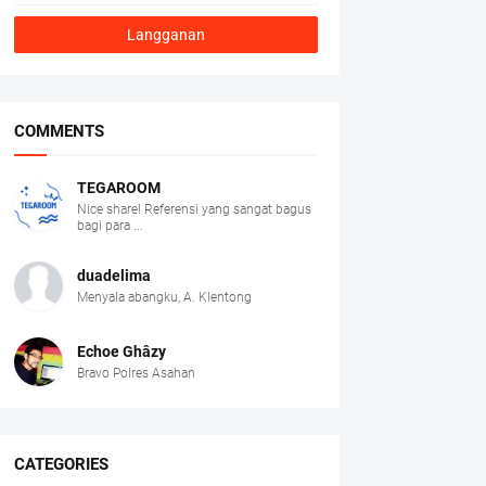
COMMENTS
TEGAROOM
Nice share! Referensi yang sangat bagus
bagi para ...
duadelima
Menyala abangku, A. Klentong
Echoe Ghâzy
Bravo Polres Asahan
CATEGORIES