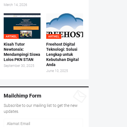
March 14, 2026
ARTIKEL
ARTIKEL
Kisah Tutor
Freehost Digital
Newtonsix:
Teknologi: Solusi
Mendampingi Siswa
Lengkap untuk
Lolos PKN STAN
Kebutuhan Digital
Anda
September 30, 2025
June 10, 2025
Mailchimp Form
Subscribe to our mailing list to get the new
updates.