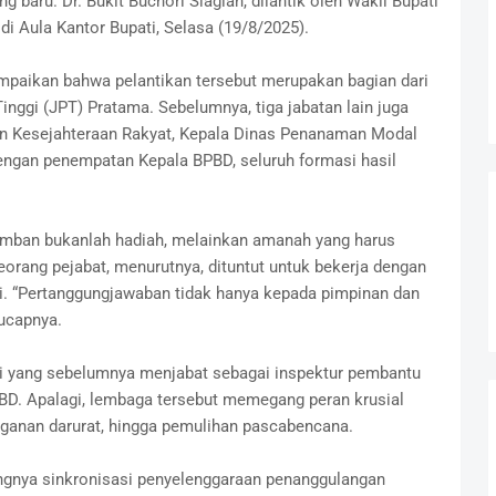
baru. Dr. Bukit Buchori Siagian, dilantik oleh Wakil Bupati
di Aula Kantor Bupati, Selasa (19/8/2025).
mpaikan bahwa pelantikan tersebut merupakan bagian dari
inggi (JPT) Pratama. Sebelumnya, tiga jabatan lain juga
dan Kesejahteraan Rakyat, Kepala Dinas Penanaman Modal
ngan penempatan Kepala BPBD, seluruh formasi hasil
mban bukanlah hadiah, melainkan amanah yang harus
orang pejabat, menurutnya, dituntut untuk bekerja dengan
nggi. “Pertanggungjawaban tidak hanya kepada pimpinan dan
 ucapnya.
 yang sebelumnya menjabat sebagai inspektur pembantu
D. Apalagi, lembaga tersebut memegang peran krusial
nganan darurat, hingga pemulihan pascabencana.
ingnya sinkronisasi penyelenggaraan penanggulangan