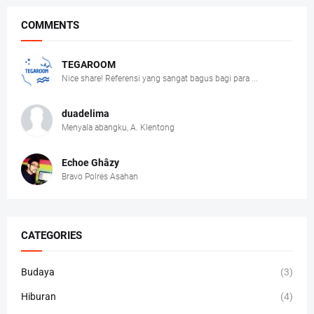
COMMENTS
TEGAROOM
Nice share! Referensi yang sangat bagus bagi para ...
duadelima
Menyala abangku, A. Klentong
Echoe Ghâzy
Bravo Polres Asahan
CATEGORIES
Budaya
(3)
Hiburan
(4)