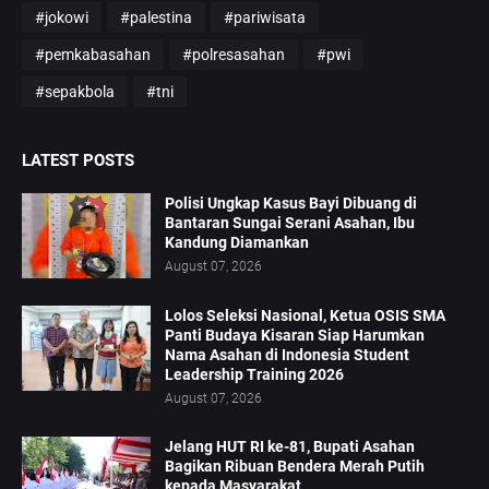
#jokowi
#palestina
#pariwisata
#pemkabasahan
#polresasahan
#pwi
#sepakbola
#tni
LATEST POSTS
Polisi Ungkap Kasus Bayi Dibuang di
Bantaran Sungai Serani Asahan, Ibu
Kandung Diamankan
August 07, 2026
Lolos Seleksi Nasional, Ketua OSIS SMA
Panti Budaya Kisaran Siap Harumkan
Nama Asahan di Indonesia Student
Leadership Training 2026
August 07, 2026
Jelang HUT RI ke-81, Bupati Asahan
Bagikan Ribuan Bendera Merah Putih
kepada Masyarakat