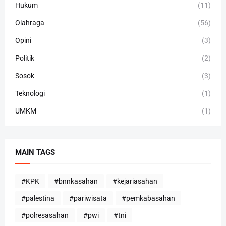
Hukum
(11)
Olahraga
(56)
Opini
(3)
Politik
(2)
Sosok
(3)
Teknologi
(1)
UMKM
(1)
MAIN TAGS
#KPK
#bnnkasahan
#kejariasahan
#palestina
#pariwisata
#pemkabasahan
#polresasahan
#pwi
#tni