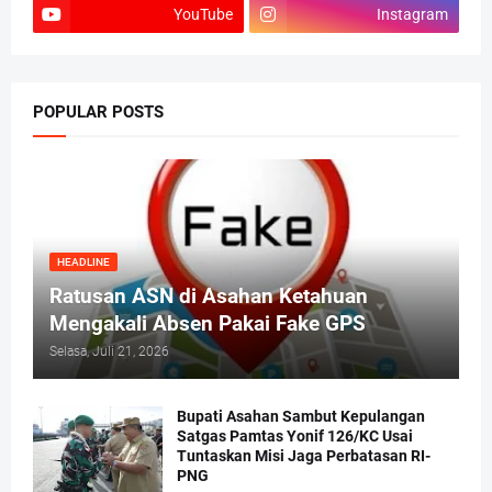
YouTube
Instagram
POPULAR POSTS
HEADLINE
Ratusan ASN di Asahan Ketahuan
Mengakali Absen Pakai Fake GPS
Selasa, Juli 21, 2026
Bupati Asahan Sambut Kepulangan
Satgas Pamtas Yonif 126/KC Usai
Tuntaskan Misi Jaga Perbatasan RI-
PNG