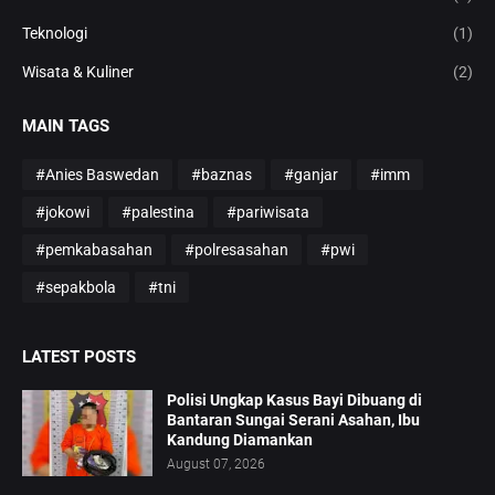
Teknologi
(1)
Wisata & Kuliner
(2)
MAIN TAGS
#Anies Baswedan
#baznas
#ganjar
#imm
#jokowi
#palestina
#pariwisata
#pemkabasahan
#polresasahan
#pwi
#sepakbola
#tni
LATEST POSTS
Polisi Ungkap Kasus Bayi Dibuang di
Bantaran Sungai Serani Asahan, Ibu
Kandung Diamankan
August 07, 2026