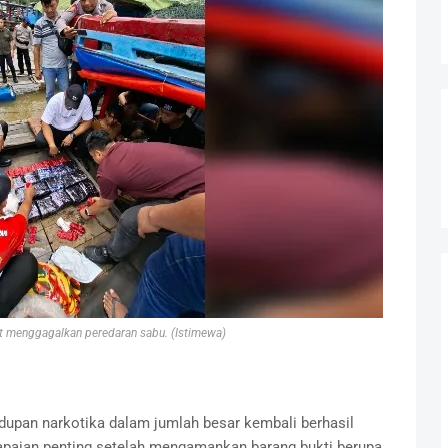
at menggagalkan peredaran sabu. (Istimewa)
upan narkotika dalam jumlah besar kembali berhasil
apaian penting setelah mengamankan barang bukti berupa