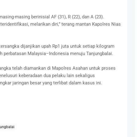
masing-masing berinisial AF (31), R (22), dan A (23).
teridentifikasi, melarikan diri,” terang mantan Kapolres Nias
rsangka dijanjikan upah Rp1 juta untuk setiap kilogram
ah perbatasan Malaysia–Indonesia menuju Tanjungbalai.
rsangka telah diamankan di Mapolres Asahan untuk proses
menelusuri keberadaan dua pelaku lain sekaligus
ar jaringan besar yang terlibat dalam kasus ini.
ungbalai