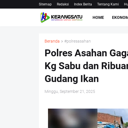
Sitemap
Redaksi
Index Berita
Tentang Kami
Hu
HOME
EKONOM
Beranda
#polresasahan
Polres Asahan Gag
Kg Sabu dan Ribuan
Gudang Ikan
Minggu, September 21, 2025