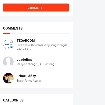
COMMENTS
TEGAROOM
Nice share! Referensi yang sangat bagus
bagi para ...
duadelima
Menyala abangku, A. Klentong
Echoe Ghâzy
Bravo Polres Asahan
CATEGORIES