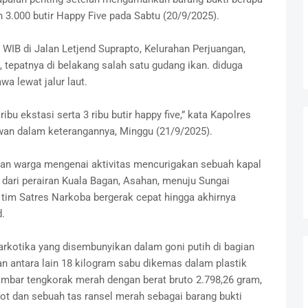
an 3.000 butir Happy Five pada Sabtu (20/9/2025).
 WIB di Jalan Letjend Suprapto, Kelurahan Perjuangan,
 tepatnya di belakang salah satu gudang ikan. diduga
a lewat jalur laut.
ibu ekstasi serta 3 ribu butir happy five,” kata Kapolres
wan dalam keterangannya, Minggu (21/9/2025).
oran warga mengenai aktivitas mencurigakan sebuah kapal
dari perairan Kuala Bagan, Asahan, menuju Sungai
, tim Satres Narkoba bergerak cepat hingga akhirnya
.
kotika yang disembunyikan dalam goni putih di bagian
n antara lain 18 kilogram sabu dikemas dalam plastik
gambar tengkorak merah dengan berat bruto 2.798,26 gram,
 bot dan sebuah tas ransel merah sebagai barang bukti