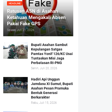
HEADLINE
Ratusan ASN di Asahan
Ketahuan Mengakali Absen
Pakai Fake GPS
Selasa, Juli 21, 2026
Bupati Asahan Sambut
Kepulangan Satgas
Pamtas Yonif 126/KC Usai
Tuntaskan Misi Jaga
Perbatasan RI-PNG
Senin, Juli 20, 2026
Hadiri Api Unggun
Jamdasu XI Sumut, Bupati
Asahan Pesan Pramuka
Bentuk Generasi
Berkarakter
Rabu, Juli 15, 2026