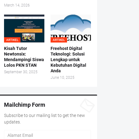
March 14, 2026
ARTIKEL
ARTIKEL
Kisah Tutor
Freehost Digital
Newtonsix:
Teknologi: Solusi
Mendampingi Siswa
Lengkap untuk
Lolos PKN STAN
Kebutuhan Digital
Anda
September 30, 2025
June 10, 2025
Mailchimp Form
Subscribe to our mailing list to get the new
updates.