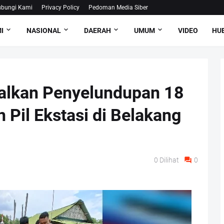
bungi Kami
Privacy Policy
Pedoman Media Siber
I
NASIONAL
DAERAH
UMUM
VIDEO
HUB
alkan Penyelundupan 18
 Pil Ekstasi di Belakang
0
Dilihat
0