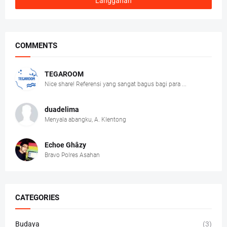
COMMENTS
TEGAROOM
Nice share! Referensi yang sangat bagus bagi para ...
duadelima
Menyala abangku, A. Klentong
Echoe Ghâzy
Bravo Polres Asahan
CATEGORIES
Budaya
(3)