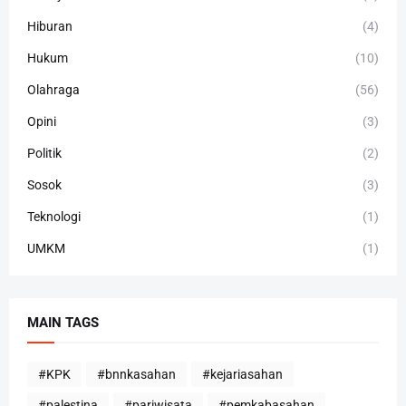
Hiburan
(4)
Hukum
(10)
Olahraga
(56)
Opini
(3)
Politik
(2)
Sosok
(3)
Teknologi
(1)
UMKM
(1)
MAIN TAGS
#KPK
#bnnkasahan
#kejariasahan
#palestina
#pariwisata
#pemkabasahan