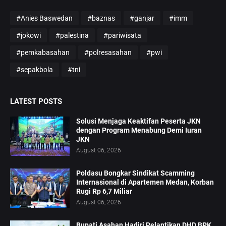
#Anies Baswedan
#baznas
#ganjar
#imm
#jokowi
#palestina
#pariwisata
#pemkabasahan
#polresasahan
#pwi
#sepakbola
#tni
LATEST POSTS
Solusi Menjaga Keaktifan Peserta JKN
dengan Program Menabung Demi Iuran
JKN
August 06, 2026
Poldasu Bongkar Sindikat Scamming
Internasional di Apartemen Medan, Korban
Rugi Rp 6,7 Miliar
August 06, 2026
Bupati Asahan Hadiri Pelantikan DHD BPK