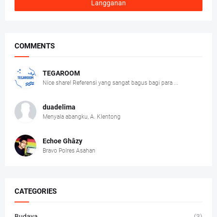
COMMENTS
TEGAROOM
Nice share! Referensi yang sangat bagus bagi para ...
duadelima
Menyala abangku, A. Klentong
Echoe Ghâzy
Bravo Polres Asahan
CATEGORIES
Budaya
(3)