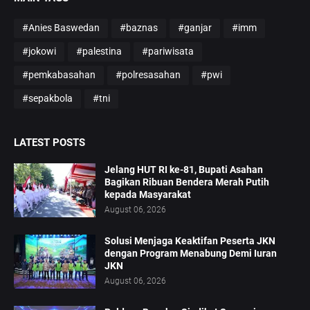
#Anies Baswedan
#baznas
#ganjar
#imm
#jokowi
#palestina
#pariwisata
#pemkabasahan
#polresasahan
#pwi
#sepakbola
#tni
LATEST POSTS
Jelang HUT RI ke-81, Bupati Asahan
Bagikan Ribuan Bendera Merah Putih
kepada Masyarakat
August 06, 2026
Solusi Menjaga Keaktifan Peserta JKN
dengan Program Menabung Demi Iuran
JKN
August 06, 2026