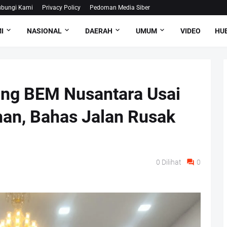
bungi Kami
Privacy Policy
Pedoman Media Siber
I
NASIONAL
DAERAH
UMUM
VIDEO
HUB
ng BEM Nusantara Usai
han, Bahas Jalan Rusak
0
Dilihat
0