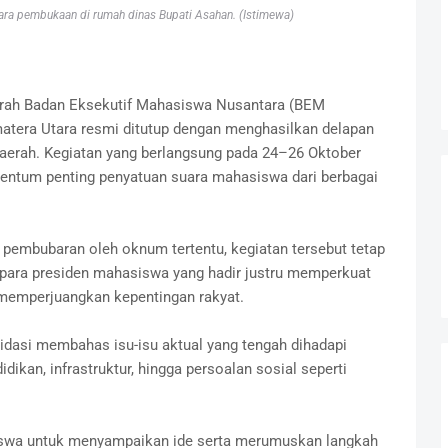
ara pembukaan di rumah dinas Bupati Asahan. (Istimewa)
erah Badan Eksekutif Mahasiswa Nusantara (BEM
atera Utara resmi ditutup dengan menghasilkan delapan
aerah. Kegiatan yang berlangsung pada 24–26 Oktober
entum penting penyatuan suara mahasiswa dari berbagai
pembubaran oleh oknum tertentu, kegiatan tersebut tetap
e para presiden mahasiswa yang hadir justru memperkuat
 memperjuangkan kepentingan rakyat.
lidasi membahas isu-isu aktual yang tengah dihadapi
dikan, infrastruktur, hingga persoalan sosial seperti
iswa untuk menyampaikan ide serta merumuskan langkah