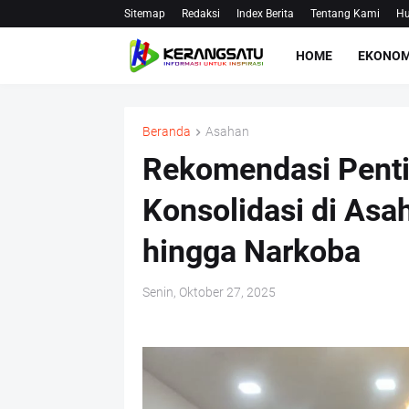
Sitemap
Redaksi
Index Berita
Tentang Kami
Hu
HOME
EKONOM
Beranda
Asahan
Rekomendasi Penti
Konsolidasi di Asa
hingga Narkoba
Senin, Oktober 27, 2025