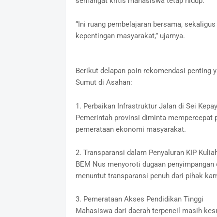
semangat kritis mahasiswa tetap hidup.
“Ini ruang pembelajaran bersama, sekalig
kepentingan masyarakat,” ujarnya.
Berikut delapan poin rekomendasi penting 
Sumut di Asahan:
1. Perbaikan Infrastruktur Jalan di Sei Kep
Pemerintah provinsi diminta mempercepat p
pemerataan ekonomi masyarakat.
2. Transparansi dalam Penyaluran KIP Kulia
BEM Nus menyoroti dugaan penyimpangan di
menuntut transparansi penuh dari pihak k
3. Pemerataan Akses Pendidikan Tinggi
Mahasiswa dari daerah terpencil masih kes