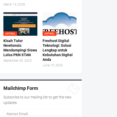
March 14, 2026
ARTIKEL
ARTIKEL
Kisah Tutor
Freehost Digital
Newtonsix:
Teknologi: Solusi
Mendampingi Siswa
Lengkap untuk
Lolos PKN STAN
Kebutuhan Digital
Anda
September 30, 2025
June 10, 2025
Mailchimp Form
Subscribe to our mailing list to get the new
updates.