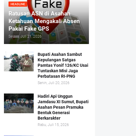
HEADLINE
Ratusan ASN di Asahan
Ketahuan Mengakali Absen
Pakai Fake GPS
Selasa, Juli 21, 2026
Bupati Asahan Sambut
Kepulangan Satgas
Pamtas Yonif 126/KC Usai
Tuntaskan Misi Jaga
Perbatasan RI-PNG
Senin, Juli 20, 2026
Hadiri Api Unggun
Jamdasu XI Sumut, Bupati
Asahan Pesan Pramuka
Bentuk Generasi
Berkarakter
Rabu, Juli 15, 2026