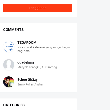
COMMENTS
TEGAROOM
Nice share! Referensi yang sangat bagus
bagi para ...
duadelima
Menyala abangku, A. Klentong
Echoe Ghâzy
Bravo Polres Asahan
CATEGORIES