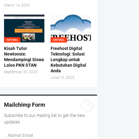
March 14, 2026
ARTIKEL
ARTIKEL
Kisah Tutor
Freehost Digital
Newtonsix:
Teknologi: Solusi
Mendampingi Siswa
Lengkap untuk
Lolos PKN STAN
Kebutuhan Digital
Anda
September 30, 2025
June 10, 2025
Mailchimp Form
Subscribe to our mailing list to get the new
updates.