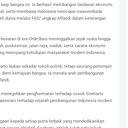
r bagi bangsa ini. Ia berhasil membangun landasan ekonomi
onal, serta membawa Indonesia mencapai swasembada
eh dunia melalui FAO,” ungkap Affandi dalam keterangan
esaran di era Orde Baru meninggalkan jejak nyata hingga
olah, puskesmas, jalan raya, waduk, serta sarana ekonomi
ng menopang kehidupan masyarakat modern Indonesia.
 bukan sekadar tokoh politik, tetapi seorang pemimpin
ggi demi kemajuan bangsa. Ia menata arah pembangunan
fandi.
nya meneguhkan penghormatan terhadap sosok Soeharto
k apresiasi terhadap sejarah pembangunan Indonesia modern
gaan kepada setiap putra terbaik yang mendedikasikan
ihat secara objektif, Soeharto adalah salah satu tokoh