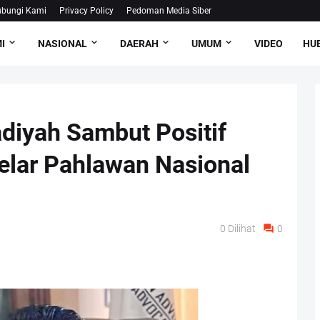
bungi Kami
Privacy Policy
Pedoman Media Siber
I
NASIONAL
DAERAH
UMUM
VIDEO
HUB
yah Sambut Positif
lar Pahlawan Nasional
0
Dilihat
0