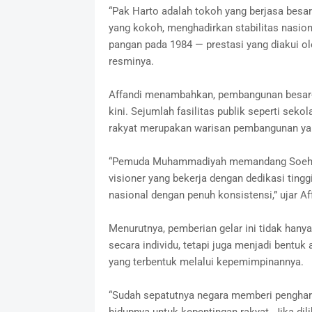
“Pak Harto adalah tokoh yang berjasa besa
yang kokoh, menghadirkan stabilitas nasi
pangan pada 1984 — prestasi yang diakui ol
resminya.
Affandi menambahkan, pembangunan besar-b
kini. Sejumlah fasilitas publik seperti sek
rakyat merupakan warisan pembangunan ya
“Pemuda Muhammadiyah memandang Soeharto
visioner yang bekerja dengan dedikasi tin
nasional dengan penuh konsistensi,” ujar Af
Menurutnya, pemberian gelar ini tidak ha
secara individu, tetapi juga menjadi bentu
yang terbentuk melalui kepemimpinannya.
“Sudah sepatutnya negara memberi penghar
hidupnya untuk kepentingan rakyat. Jika dil