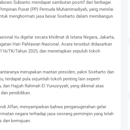
rabowo Subianto mendapat sambutan positif dari berbagai
i Pimpinan Pusat (PP) Pemuda Muhammadiyah, yang menilai
 untuk menghormati jasa besar Soeharto dalam membangun
onal itu digelar secara khidmat di Istana Negara, Jakarta,
ngatan Hari Pahlawan Nasional. Acara tersebut didasarkan
 116/TK/Tahun 2025, dan menetapkan sepuluh tokoh
 antaranya merupakan mantan presiden, yakni Soeharto dan
u, terdapat pula sejumlah tokoh penting lain seperti
, dan Hajjah Rahmah El Yunusiyyah, yang dikenal atas
 dan pendidikan.
ndi Affan, menyampaikan bahwa penganugerahan gelar
matan negara terhadap jasa seorang pemimpin yang telah
s dan kemajuan.