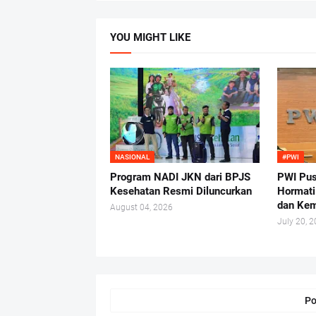
YOU MIGHT LIKE
NASIONAL
#PWI
Program NADI JKN dari BPJS
PWI Pus
Kesehatan Resmi Diluncurkan
Hormati
dan Kem
August 04, 2026
July 20, 
Po