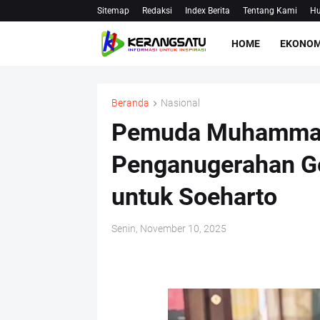
Sitemap
Redaksi
Index Berita
Tentang Kami
Hu
HOME
EKONOM
Beranda
Nasional
Pemuda Muhammadi
Penganugerahan Ge
untuk Soeharto
Senin, November 10, 2025