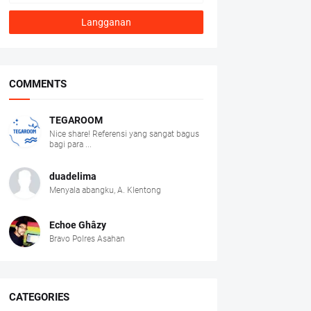
COMMENTS
TEGAROOM
Nice share! Referensi yang sangat bagus
bagi para ...
duadelima
Menyala abangku, A. Klentong
Echoe Ghâzy
Bravo Polres Asahan
CATEGORIES