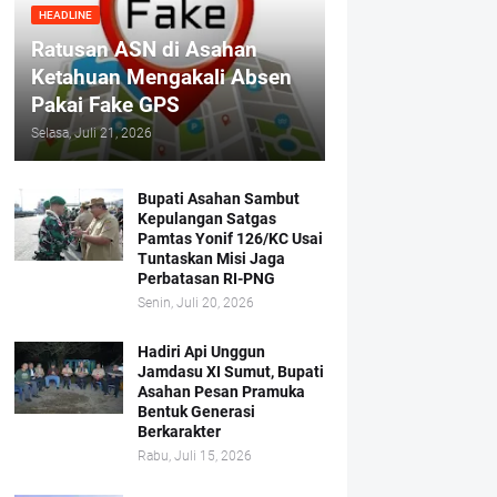
HEADLINE
Ratusan ASN di Asahan
Ketahuan Mengakali Absen
Pakai Fake GPS
Selasa, Juli 21, 2026
Bupati Asahan Sambut
Kepulangan Satgas
Pamtas Yonif 126/KC Usai
Tuntaskan Misi Jaga
Perbatasan RI-PNG
Senin, Juli 20, 2026
Hadiri Api Unggun
Jamdasu XI Sumut, Bupati
Asahan Pesan Pramuka
Bentuk Generasi
Berkarakter
Rabu, Juli 15, 2026