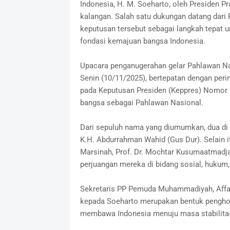
Indonesia, H. M. Soeharto, oleh Presiden P
kalangan. Salah satu dukungan datang dar
keputusan tersebut sebagai langkah tepat
fondasi kemajuan bangsa Indonesia.
Upacara penganugerahan gelar Pahlawan Nasi
Senin (10/11/2025), bertepatan dengan peri
pada Keputusan Presiden (Keppres) Nomor
bangsa sebagai Pahlawan Nasional.
Dari sepuluh nama yang diumumkan, dua di
K.H. Abdurrahman Wahid (Gus Dur). Selain it
Marsinah, Prof. Dr. Mochtar Kusumaatmadja
perjuangan mereka di bidang sosial, hukum,
Sekretaris PP Pemuda Muhammadiyah, Affa
kepada Soeharto merupakan bentuk penghor
membawa Indonesia menuju masa stabilita