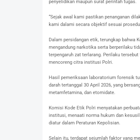
penyelidikan maupun surat perintah tugas.
“Sejak awal kami pastikan penanganan dilak
kami dalami secara objektif sesuai prosedur
Dalam persidangan etik, terungkap bahwa 
mengandung narkotika serta berperilaku tid
terpengaruh zat terlarang. Perilaku tersebu
mencoreng citra institusi Polri.
Hasil pemeriksaan laboratorium forensik tu
darah tertanggal 30 April 2026, yang bers
metamfetamina, dan etomidate.
Komisi Kode Etik Polri menyatakan perbua
institusi, menaati norma hukum dan kesusi
diatur dalam Peraturan Kepolisian.
Selain itu, terdapat sejumlah faktor yang m