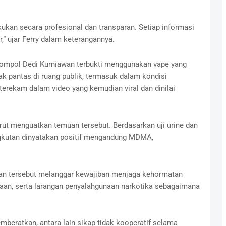
ukan secara profesional dan transparan. Setiap informasi
,” ujar Ferry dalam keterangannya.
Kompol Dedi Kurniawan terbukti menggunakan vape yang
ak pantas di ruang publik, termasuk dalam kondisi
t terekam dalam video yang kemudian viral dan dinilai
rut menguatkan temuan tersebut. Berdasarkan uji urine dan
angkutan dinyatakan positif mengandung MDMA,
tan tersebut melanggar kewajiban menjaga kehormatan
laan, serta larangan penyalahgunaan narkotika sebagaimana
emberatkan, antara lain sikap tidak kooperatif selama