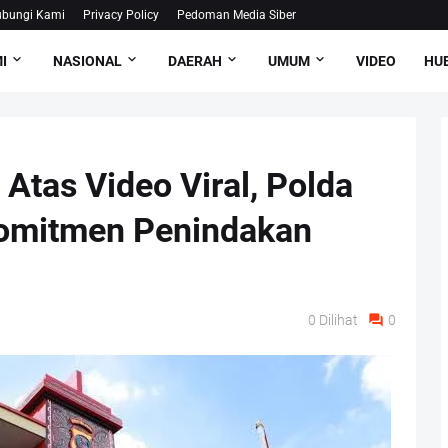
bungi Kami
Privacy Policy
Pedoman Media Siber
I
NASIONAL
DAERAH
UMUM
VIDEO
HUB
Atas Video Viral, Polda
omitmen Penindakan
0
Dilihat
0