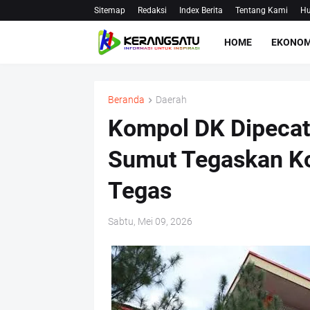
Sitemap
Redaksi
Index Berita
Tentang Kami
Hu
HOME
EKONOM
Beranda
Daerah
Kompol DK Dipecat 
Sumut Tegaskan K
Tegas
Sabtu, Mei 09, 2026