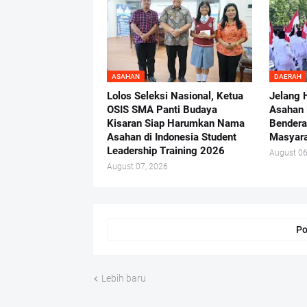
ASAHAN
DAERAH
Lolos Seleksi Nasional, Ketua
Jelang 
OSIS SMA Panti Budaya
Asahan 
Kisaran Siap Harumkan Nama
Bendera
Asahan di Indonesia Student
Masyar
Leadership Training 2026
August 06
August 07, 2026
Po
Lebih baru