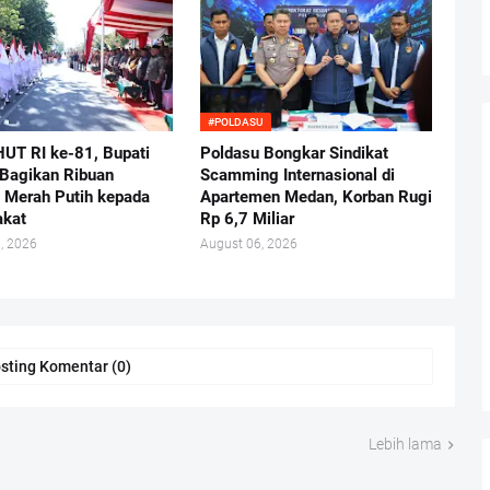
#POLDASU
HUT RI ke-81, Bupati
Poldasu Bongkar Sindikat
Bagikan Ribuan
Scamming Internasional di
 Merah Putih kepada
Apartemen Medan, Korban Rugi
akat
Rp 6,7 Miliar
, 2026
August 06, 2026
sting Komentar (0)
Lebih lama