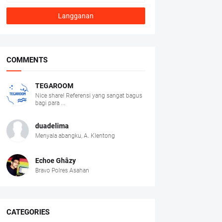
COMMENTS
TEGAROOM
Nice share! Referensi yang sangat bagus
bagi para ...
duadelima
Menyala abangku, A. Klentong
Echoe Ghâzy
Bravo Polres Asahan
CATEGORIES