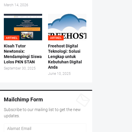
March 14, 2026
ARTIKEL
ARTIKEL
Kisah Tutor
Freehost Digital
Newtonsix:
Teknologi: Solusi
Mendampingi Siswa
Lengkap untuk
Lolos PKN STAN
Kebutuhan Digital
Anda
September 30, 2025
June 10, 2025
Mailchimp Form
Subscribe to our mailing list to get the new
updates.