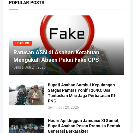
POPULAR POSTS
HEADLINE
Ratusan ASN di Asahan Ketahuan
Mengakali Absen Pakai Fake GPS
Selasa, Juli 21, 2026
Bupati Asahan Sambut Kepulangan
Satgas Pamtas Yonif 126/KC Usai
Tuntaskan Misi Jaga Perbatasan RI-
PNG
Senin, Juli 20, 2026
Hadiri Api Unggun Jamdasu XI Sumut,
Bupati Asahan Pesan Pramuka Bentuk
Generasi Berkarakter