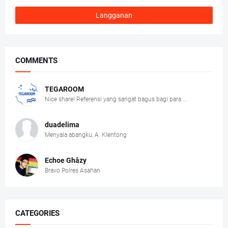
COMMENTS
TEGAROOM
Nice share! Referensi yang sangat bagus bagi para ...
duadelima
Menyala abangku, A. Klentong
Echoe Ghâzy
Bravo Polres Asahan
CATEGORIES