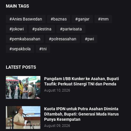
MAIN TAGS
#Anies Baswedan
#baznas
#ganjar
#imm
#jokowi
#palestina
#pariwisata
#pemkabasahan
#polresasahan
#pwi
#sepakbola
#tni
LATEST POSTS
Pangdam I/BB Kunker ke Asahan, Bupati
Taufik: Perkuat Sinergi TNI dan Pemda
August 10, 2026
Kuota IPDN untuk Putra Asahan Diminta
Ditambah, Bupati: Generasi Muda Harus
Punya Kesempatan
August 09, 2026