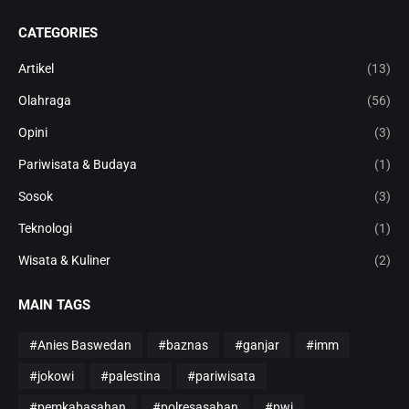
CATEGORIES
Artikel
(13)
Olahraga
(56)
Opini
(3)
Pariwisata & Budaya
(1)
Sosok
(3)
Teknologi
(1)
Wisata & Kuliner
(2)
MAIN TAGS
#Anies Baswedan
#baznas
#ganjar
#imm
#jokowi
#palestina
#pariwisata
#pemkabasahan
#polresasahan
#pwi