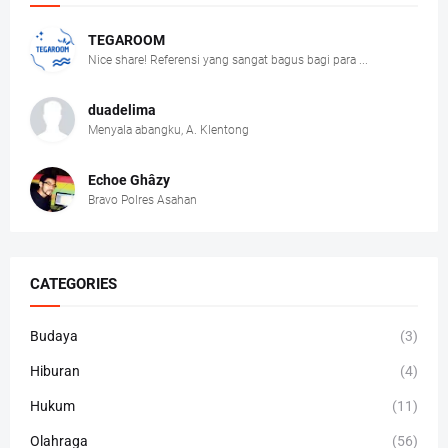
TEGAROOM
Nice share! Referensi yang sangat bagus bagi para ...
duadelima
Menyala abangku, A. Klentong
Echoe Ghâzy
Bravo Polres Asahan
CATEGORIES
Budaya
(3)
Hiburan
(4)
Hukum
(11)
Olahraga
(56)