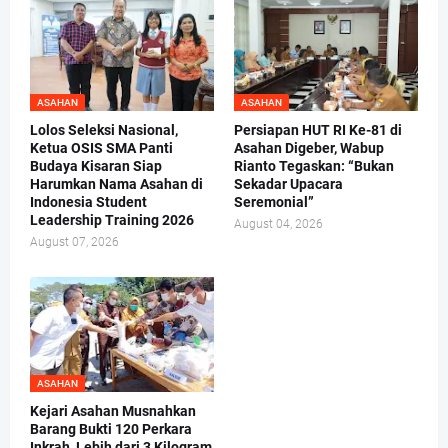
ASAHAN
ASAHAN
Lolos Seleksi Nasional,
Persiapan HUT RI Ke-81 di
Ketua OSIS SMA Panti
Asahan Digeber, Wabup
Budaya Kisaran Siap
Rianto Tegaskan: “Bukan
Harumkan Nama Asahan di
Sekadar Upacara
Indonesia Student
Seremonial”
Leadership Training 2026
August 04, 2026
August 07, 2026
ASAHAN
Kejari Asahan Musnahkan
Barang Bukti 120 Perkara
Inkrah, Lebih dari 3 Kilogram